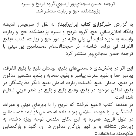
ترجمه حسن سجادي‌پور از سوي گروه تاريخ و سيره
پژوهشكده حج و زيارت منتشر شد.
به گزارش
خبرگزاری کتاب ایران(ایبنا)
به نقل از سرويس انديشه
پايگاه اطلاع‌رساني حج، گروه تاريخ و سيره پژوهشكده حج و زيارت
وابسته به حوزه نمايندگي ولي فقيه در امور حج و زيارت، كتاب «بقيع
الغرقد في دراسه شامله» اثر حجت‌الاسلام محمدامين پوراميني با
ترجمه حسن سجادي‌پور منتشر كرد.
اين اثر در بخش‌هاي دانستني‌هاي بقيع، بوستان بقيع يا بقيع الغرقد،
پيامبر خدا و بقيع، عترت پيامبر و بقيع، صحابه و بقيع، مشاهير مدفون
در بقيع، امامان بقيع، فضيلت زيارت امامان بقيع، ديگر دفن‌شدگان در
بقيع، اماكن موجود در بقيع، وقايع بقيع و بقيع در شعر عربي تنظيم
شده است.
در مقدمه كتاب «بقيع غرقد» كه تاريخ را با باورهاي ديني و ميراث
گذشتگان را با هويت اسلامي پيوند داده است، مي‌خوانيم: «مسلمانان
در طول قرن‌ها همواره به اين مكان مقدس توجه ويژه داشته، به
زيارتش شتافته و بر قبور بزرگان مدفون در آن، گنبد و بارگاه‌هايي
شكوهمند ساخته‌اند.»