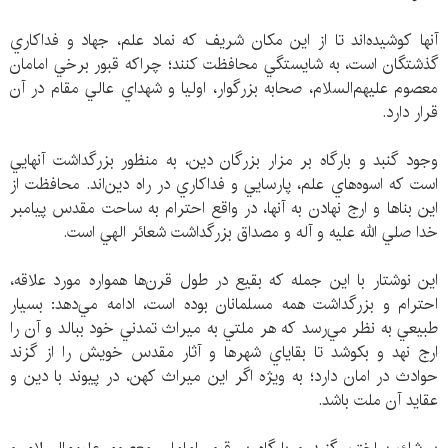
آنها كوشيده‌اند تا از اين مكان شريف كه نماد علم، جهاد و فداكاري
گذشتگان است، به شايستگي محافظت كنند؛ چراكه قبور برخي امامان
معصوم عليهم‌السلام، صحابه بزرگوار، اوليا و شهداي عالي مقام در آن
قرار دارد.
وجود گنبد و بارگاه بر مزار بزرگان دين، به منظور بزرگداشت آنهايي
است كه اسوه‌هاي علم، پارسايي و فداكاري در راه دين‌اند. محافظت از
اين بناها و ارج نهادن به آنها، در واقع احترام به ساحت مقدس پيامبر
خدا صلي الله عليه و آله و مصداق بزرگداشت شعائر الهي است.
اين نوشتار با اين جمله كه بقيع در طول قرن‌ها همواره مورد علاقه،
احترام و بزرگداشت همه مسلمانان بوده است، ادامه مي‌دهد: بسيار
طبيعي به نظر مي‌رسد كه هر ملتي به ميراث تمدني خود ببالد و آن را
ارج نهد و بكوشد تا بقاياي شهرها و آثار مقدس خويش را از گزند
حوادث در امان دارد؛ به ويژه اگر اين ميراث كهن، در پيوند با دين و
عقايد آن ملت باشد.