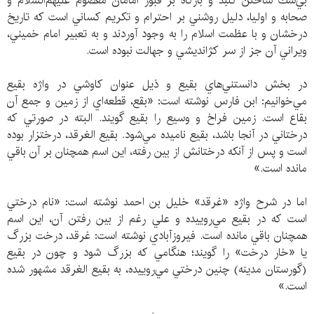
بي‌شك ساختن گنبد و بارگاه بر قبور امامان معصوم عليهم‌السلام و
صحابه و اوليا، دليل روشني بر احترام و تكريم كساني است كه تاريخ
درخشان و با عظمت اسلام را به وجود آوردند و به تعبير امام خميني،
ويراني آن جز از سر كژانديشي و جهالت نبوده است.
در بخش دانستني‌هاي بقيع و ذيل عنوان كاوشي در واژه بقيع
مي‌خوانيم: ابن فارس نوشته است: «بقع، قطعه‌اي از زمين و جمع آن
بقاع است. زمين فراخ و وسيع را بقيع گويند. البته در صورتي كه
درختاني در آنجا باشد، بقيع ناميده مي‌شود. بقيع الغرقد، درختزار بوده
است و پس از آنكه درختانش از بين رفته، اين اسم همچنان بر آن باقي
مانده است.»
اما در شرح واژه «غرقد» خليل بن احمد نوشته است: «نام درختي
است كه در بقيع مي‌روييده و علي رغم از بين رفتن آن، اين اسم
همچنان باقي مانده است. فيروزآبادي نوشته است: غرقد، درخت بزرگ
يا «خار درخت» را گويند؛ هنگامي كه بزرگ شود و چون در بقيع
(گورستان مدينه) چنين درختي مي‌روييده، به بقيع الغرقد مشهور شده
است.»