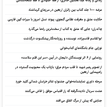
زندگی و زمانه عبدالحسین حائری؛ از فقهِ اجتهادی تا فقهِ نسخه‌شناسی
عرضه ۱۰۰۰ جلد کتاب بین زائران اربعین در مرزهای کرمانشاه
حکایت عشق و معرفت نظامی گنجوی، پیوند نسل امروز با میراث کهن فارسی
چالدران؛ جایی که عشق به کتاب از سخت‌ترین راه‌ها می‌گذرد
ابوالقاسم قاسم‌زاده، نویسنده و روزنامه‌نگار پیشکسوت درگذشت
نوزایی جام باشگاه‌های کتاب‌خوانی
رونمایی از ۶ اثر نویسندگان دلیجان در آیین «سر این قلم سلامت»
از تصویر رهبر شهید تا قلب مردم عراق؛ بازتاب یک محبوبیت گسترده در
راهپیمایی اربعین
مرحله داوری نمایشنامه‌خوانی جشنواره تئاتر خراسان شمالی کلید خورد
هشت سریال نادیده‌گرفته که راز اقتباس موفق را فاش می‌کنند
جنایتی که پیش از مرگ اتفاق می‌افتد