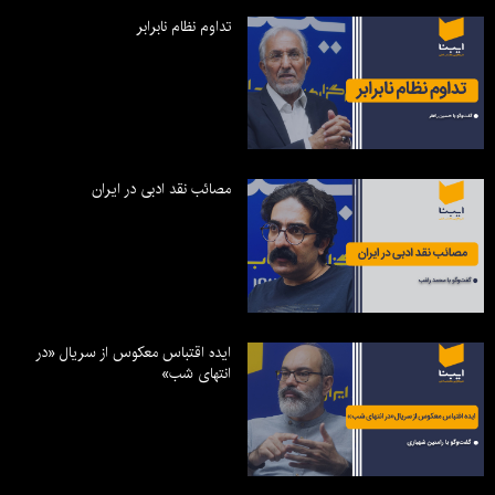
تداوم نظام نابرابر
مصائب نقد ادبی در ایران
ایده اقتباس معکوس از سریال «در
انتهای شب»