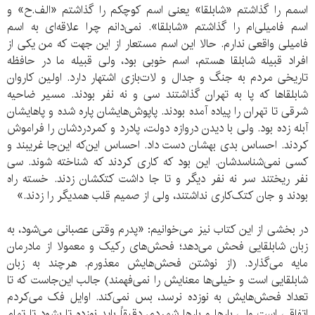
اسمم را گذاشتم «شابلقا» یعنی اسم کوچکم را گذاشتم «الف.ح» و
اسم فامیلی‌ام را گذاشتم «شابلقا». نمی‌دانم چرا علاقه‌ای به اسم
فامیلی واقعی ندارم. حالا این اسم مستعار از این جهت که من یکی از
افراد قبیله شابلقا هستم، اسم خوبی بود، ولی قبیله ما در حافظه
تاریخی مردم به جنگ و جدال و لات‌بازی اشتهار دارد. اولین کاروان
شابلقاها که پا به تهران گذاشتند سی و نه نفر بودند. مسیر ضاحیه
شرقی تا تهران را پیاده آمده بودند. پاپوش‌هایشان پاره شده و پاهایشان
آبله زده بود. ولی با دیدن دروازه دولت، پادرد و کمردردشان را فراموش
کردند. احساس بدی بهشان دست داد. احساس این‌که این‌جا غریبند و
کسی نمی‌شناسدشان. این بود که کاری کردند که شناخته شوند. سی
نفر ریختند سر نه نفر دیگر و تا جا داشت کتکشان زدند. خسته راه
بودند و جان کتک‌کاری نداشتند،‌ ولی از صمیم قلب همدیگر را زدند.»
در بخشی از این کتاب نیز می‌خوانیم: «پدرم وقتی عصبانی می‌شود، به
زبان شابلقایی فحش می‌دهد؛ فحش‌های رکیک و معمولا از مادرمان
مایه می‌گذارد. (از نوشتن فحش‌هایش معذورم. هرچند به زبان
شابلقایی است و خیلی‌ها معنایش را نمی‌فهمند) جالب این‌جاست که تا
تعداد فحش‌هایش به نوزده نرسد، بس نمی‌کند. اوایل فک می‌کردم
اتفاقی است ولی بارها و بارها شمردم، دقیقاً باید نوزده تا بشود تا تمام