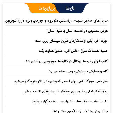
تازه‌ها
پربازدیدها
سریال‌های «مدیر مدرسه»،«رئیسعلی دلواری» و «پوریای ولی» در راه تلویزیون
هوش مصنوعی در خدمت انسان یا علیه انسان؟
«پرده آخر» یکی از شاهکارهای تاریخ سینمای ایران است
حمید نعمت‌‏الله سراغ «داش آکل» صادق هدایت رفت
کتاب قرآن و ترجمه پیکتال در کتابخانه حرم رضوی رونمایی شد
کنسرت‌نمایش «سیاوش» روی صحنه می‌رود
«دورهمی سرتوک؛ شبی برای قصه و قدردانی» در تالار هنر برگزار می‌شود
رمان؛ قطب‌نمای مدرن برای پیمایش در جغرافیای اقتصاد و شهر
نشست «نسبت هنر معاصر با نهاد چیست؟» برگزار می‌شود
چالش‌های واردات، ارز و تأمین مواد اولیه