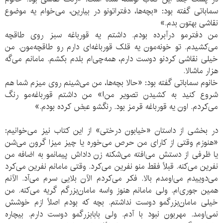
سماباتی گفته بود: «بچه‌ها، دفتراتونو در بیارین، می‌خوام یه موضوع
نقاشی بهتون بدم.»
من دفترمو درآبرده بودم. داشتم یه قورباغه سبز روی طاقچه
می‌کشیدم. تو خونه‌مون یه قلک قورباغه‌ای دارم رو طاقچه‌مون. من
خیلی نقاشی کردنو دوست دارم، همه‌چی‌ام بلدم بکشم. مامانم می‌گه
هزار ماشالا.
خانوم سماباتی گفته بود: «حالا بچه‌ها، من می‌شینم روی میزم شما هم
شروع کنید به کشیدن تصویر من!» من داشتم قورباغه‌مو رنگ
می‌کردم. اون یه قورباغه قرمز بود. رنگشو عبض کرده بودم.»
در بخشی از داستان «خیابون درختی» از این کتاب نیز می‌خوانیم:
«هنوزم وقتی از کارای من حرص می‌خوره یا چیز میزا گرون می‌شن
یا ظرفی از دستش می‌افته می‌شکنه زن داداش پیمانمو به اضافه من
نفرین می‌کنه. قبلاً فقط منو نفرین می‌کرد. وقتی مامانم نفرین می‌کرد
می‌دوییدم می‌اومدم بالا. فکر می‌کردم الآن بلایی سرم می‌آد. الآنم
همین جوری‌ام. ولی مامانم هنوز واسه مامان‌بزرگم گریه می‌کنه. من
خیلی مامان‌بزرگمو دوست نداشتم. بچه که بودم اصلاً ازم خوشش
نمی‌اومد. مهربون نبود با آدم. ولی بابابزرگمو دوست دارم. بیچاره