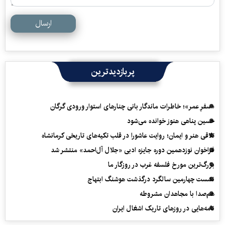
ارسال
پربازدیدترین
«سفرِ عمر»؛ خاطرات ماندگار بانی چنارهای استوار ورودی گرگان
حسین پناهی هنوز خوانده می‌شود
تلاقی هنر و ایمان؛ روایت عاشورا در قلب تکیه‌های تاریخی کرمانشاه
فراخوان نوزدهمین دوره جایزه ادبی «جلال آل‌احمد» منتشر شد
بزرگ‌ترین مورخ فلسفه غرب در روزگار ما
نشست چهارمین سالگرد درگذشت هوشنگ ابتهاج
هم‌صدا با مجاهدان مشروطه
نامه‌هایی در روزهای تاریک اشغال ایران