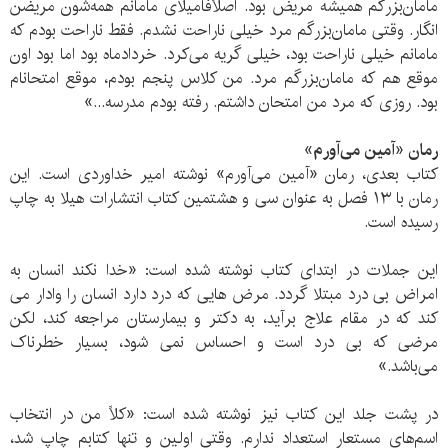
مامان‌بزرگم همیشه مریض بود. اصلاً‌فامیلای مامانم همه‌شون مریضن
انگار. وقتی مامان‌بزرگم مرد خیلی ناراحت نشدم. فقط ناراحت بودم که
مامانم خیلی ناراحت بود، خیلی گریه می‌کرد. خردادماه بود اما بود اون
موقع هم که مامان‌بزرگم مرد. من کلاس پنجم بودم، موقع امتحانام
بود. روزی که مرد من امتحان داشتم. رفته بودم مدرسه...»
رمان «آمین می‌آورم»
کتاب بعدی، رمان «آمین می‌آورم» نوشته امیر خداوردی است. این
رمان با ۱۳ فصل به عنوان سی و هشتمین کتاب انتشارات هیلا به چاپ
رسیده است.
این جملات در ابتدای کتاب نوشته شده است: «خدا نکند انسان به
امراض بی درد مبتلا گردد. مرض هایی که درد دارد انسان را وادار می
کند که در مقام علاج برآید، به دکتر و بیمارستان مراجعه کند، لکن
مرضی که بی درد است و احساس نمی شود، بسیار خطرناک
می‌باشد.»
در پشت جلد این کتاب نیز نوشته شده است: «کلاً من در انتخاب
اسم‌های مستعار استعداد ندارم. وقتی اولین و تنها کتابم چاپ شد،