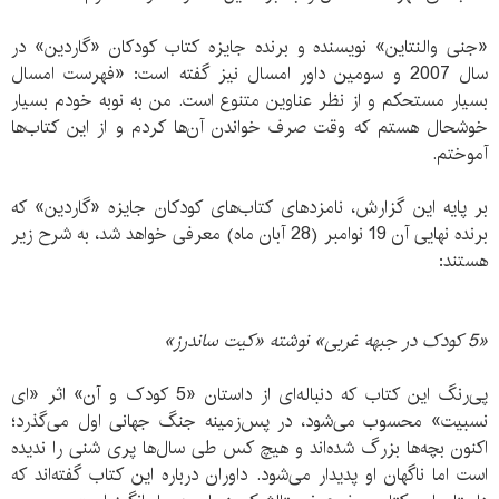
«جنی والنتاین» نویسنده و برنده جایزه کتاب کودکان «گاردین» در
سال 2007 و سومین داور امسال نیز گفته است: «فهرست امسال
بسیار مستحکم و از نظر عناوین متنوع است. من به نوبه خودم بسیار
خوشحال هستم که وقت صرف خواندن آن‌ها کردم و از این کتاب‌ها
آموختم.
بر پایه این گزارش، نامزدهای کتاب‌های کودکان جایزه «گاردین» که
برنده نهایی آن 19 نوامبر (28 آبان ماه) معرفی خواهد شد، به شرح زیر
هستند:
«5 کودک در جبهه غربی» نوشته «کیت ساندرز»
پی‌رنگ این کتاب که دنباله‌ای از داستان «5 کودک و آن» اثر «ای
نسبیت» محسوب می‌شود، در پس‌زمینه جنگ جهانی اول می‌گذرد؛
اکنون بچه‌ها بزرگ شده‌اند و هیچ کس طی سال‌ها پری شنی را ندیده
است اما ناگهان او پدیدار می‌شود. داوران درباره این کتاب گفته‌اند که