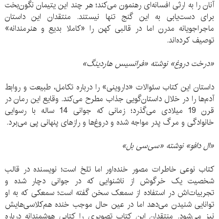
آنان را به ارثی افسانه‌ای رهنمون می‌کند؛ هر چند این یتیمان نگون‌بخت
برای دست‌یابی به این گنج تنها نیستند. منتقدان این داستان
ماجراجویانه مدرن اما در قالبی کهن را «کاملا بدیع و هنرمندانه»
توصیف کرده‌اند.
«درخت دروغ» نوشته «فرانسیس هاردینگ»
داستان این کتاب سئوالات «داروینی» را درباره تکامل، طبیعت و روابط
آدم‌ها را در خلال داستان‌گویی جذاب مطرح می‌کند. وقایع این رمان در
قرن 19 میلادی می‌گذرد؛ زمانی که جوانی 14 ساله با رسوایی
خانوادگی و مرگ پدر مواجه شده و دروغ‌ها و رازهای پنهانی پی می‌برد.
«ال دافو» نوشته «سی‌سی بل»
کتاب نوعی خاطرات مصور خنده‌اور اما تلخ است؛ نویسنده در قالب
شخصیت یک خرگوش از ناشنوایی که در جوانی دچار شده و
تجربیات‌اش در استفاده از سمعک سخن گفته است؛ سمعکی که به او
توانایی شنیدن می‌دهد اما در عین حال موجب خنده هم‌کلاسی‌هایش
نیز می‌شود. منتقدان این کتاب تصویری را کتابی هوشمندانه درباره