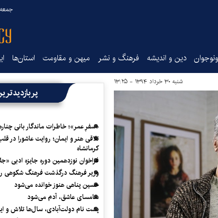
جمعه ۱۶ مرداد ۰۵
نوجوان
دین و اندیشه
فرهنگ و نشر
میهن و مقاومت
استان‌ها
ای
شنبه ۳۰ خرداد ۱۳۹۴ - ۱۳:۲۵
پربازدیدتری
«سفرِ عمر»؛ خاطرات ماندگار بانی چناره
تلاقی هنر و ایمان؛ روایت عاشورا در قلب
کرمانشاه
فراخوان نوزدهمین دوره جایزه ادبی «ج
وزیر فرهنگ درگذشت فرهنگ شکوهی را
حسین پناهی هنوز خوانده می‌شود
سامسای عاشق، آدم می‌شود
پشت نام دولت‌آبادی، سال‌ها تلاش و ا