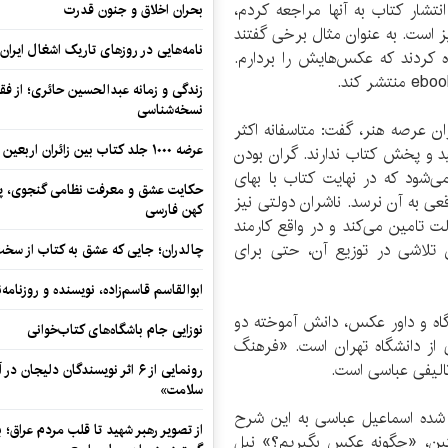
نتشار کتاب به آنها مراجعه کردم،
بحران اخلاق و جنون قدرت
یز است. به عنوان مثال برخی گفتند
نامه‌هایی در روزهای تاریک اشغال ایران
 کردند که عکس‌هایش را بردارم.
زندگی و زمانه عبدالحسین حائری؛ از فقهِ
نسخه‌شناسی
ان عرصه هنر، گفت: متاسفانه اکثر
عرضه ۱۰۰۰ جلد کتاب بین زائران اربعین در مرزهای کرمانشاه
د و پخش کتاب ندارند. گران بودن
ی‌شود که در نهایت کتاب با بهای
حکایت عشق و معرفت نظامی گنجوی، پیو
عی به آن نرسد. ناشران دولتی نیز
کهن فارسی
لت تامین می‌کند و در واقع کارمند
ن تلاشی در توزیع آن، حتی برای
چالدران؛ جایی که عشق به کتاب از سخت‌ت
ابوالقاسم قاسم‌زاده، نویسنده و روزنا
اه و داور عكس، دانش آموخته دو
نوزایی جام باشگاه‌های کتاب‌خوانی
از دانشگاه تهران است. «فرهنگ
الیفی عباسی است.
رونمایی از ۶ اثر نویسندگان دلیجان
سلامت»
شده اسماعیل عباسی به این شرح
از تصویر رهبر شهید تا قلب مردم عراق؛
پتين، «چگونه عكس بگيريم؟» نيل