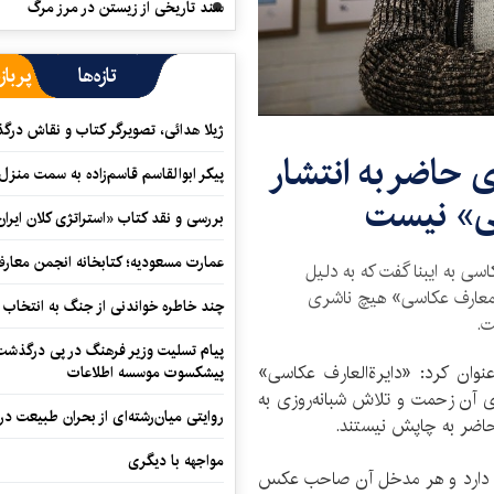
سند تاریخی از زیستن در مرز مرگ
تازه‌ها
پرباز
ژیلا هدائی، تصویرگر کتاب و نقاش در
 حاضر به انتشار
پیکر ابوالقاسم قاسم‌زاده به سمت منزل
سی» نیست
بررسی و نقد کتاب «استراتژی کلان ایران
عمارت مسعودیه؛ کتابخانه انجمن معار
سی به ایبنا گفت که به دلیل
لمعارف عکاسی» هیچ ناشری
چند خاطره خواندنی از جنگ به انتخاب 
ت.
پیام تسلیت وزیر فرهنگ در پی درگذشت ا
وان کرد: «دایرةالعارف عکاسی»
پیشکسوت موسسه اطلاعات
ی آن زحمت و تلاش شبانه‌روزی به
روایتی میان‌رشته‌ای از بحران طبیعت در
 حاضر به چاپش نیستند.
مواجهه با دیگری
یرةالمعارف عکاسی» بیش از 700 صفحه دارد و هر مدخل آن صاحب عکس