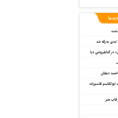
دیدها
گذشت
 ابدی بدرقه شد
» در کتابفروشی دبا
ف
احمد دهقان
بوالقاسم قاسم‌زاده
 قاب هنر