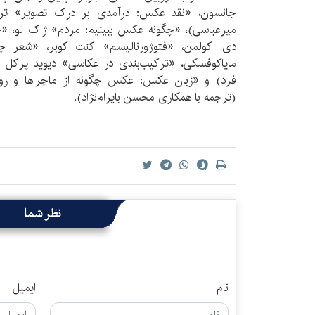
جانسون، «نقد عكس: درآمدی بر درک تصوير» تری
میرعباسی)، «چگونه عكس ببينيم: مردم» ژاک لو، «چ
دی. کولمن، «فتوژورناليسم» كنت كوبر، «شعر چگ
مایاکوفسکی، «تركيب‌بندی در عكاسی» ديويد پركل 
‌فرد) و «زبان عكس: عكس چگونه از ماجراها و رواب
(ترجمه با همکاری محسن بايرام‌نژاد).
نظر شما
نام
ایمیل