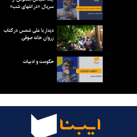
سریال «در انتهای شب»
دیدار با علی شمس در کتاب
زروان خانه صوفی
حکومت و ادبیات