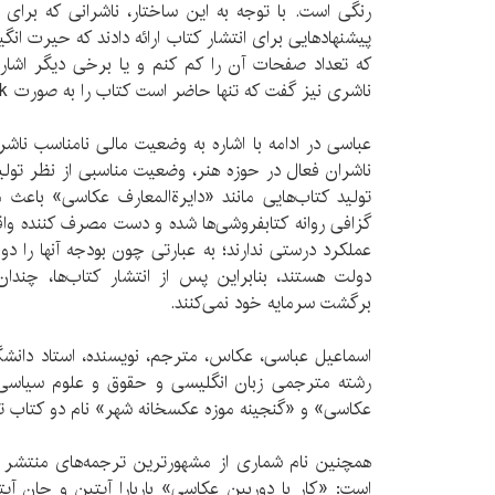
رنگی است. با توجه به این ساختار، ناشرانی که برای ا
پیشنهادهایی برای انتشار کتاب ارائه دادند که حیرت انگ
که تعداد صفحات آن را کم کنم و یا برخی دیگر اشاره
ناشری نیز گفت که تنها حاضر است کتاب را به صورت ebook منتشر کند.
عباسی در ادامه با اشاره به وضعیت مالی نامناسب ناشر
ناشران فعال در حوزه هنر، وضعیت مناسبی از نظر تولی
تولید کتاب‌هایی مانند «دایرةالمعارف عکاسی» باعث م
گزافی روانه کتابفروشی‌ها شده و دست مصرف کننده واق
عملکرد درستی ندارند؛ به عبارتی چون بودجه آنها را دو
دولت هستند، بنابراین پس از انتشار کتاب‌ها، چندا
برگشت سرمایه خود نمی‌کنند.
اسماعيل عباسی، عكاس، مترجم، نويسنده، استاد دانشگ
رشته مترجمی زبان انگليسی و حقوق و علوم سياسی 
عکاسی» و «گنجینه موزه عکسخانه شهر» نام دو کتاب ت
همچنین نام شماری از مشهورترین ترجمه‌های منتشر 
است: «كار با دوربين عكاسی» باربارا آپتين و جان آ