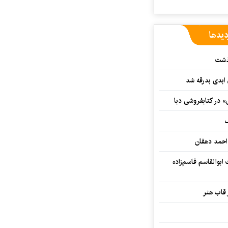
دیدها
گذشت
 ابدی بدرقه شد
» در کتابفروشی دبا
ف
احمد دهقان
بوالقاسم قاسم‌زاده
 قاب هنر