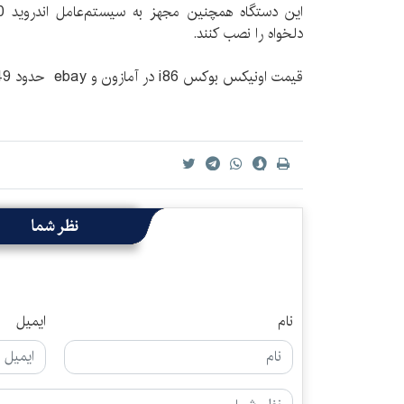
دلخواه را نصب کنند.
قیمت اونیکس بوکس i86 در آمازون و ebay حدود 249 دلار است.
نظر شما
نام
ایمیل