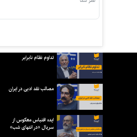
تداوم نظام نابرابر
مصائب نقد ادبی در ایران
ایده اقتباس معکوس از
سریال «در انتهای شب»