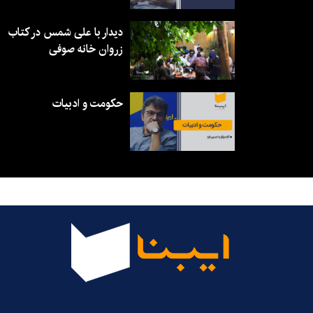
دیدار با علی شمس در کتاب
زروان خانه صوفی
حکومت و ادبیات