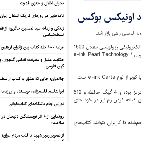
بحران اخلاق و جنون قدرت
ید اونیکس بوکس
نامه‌هایی در روزهای تاریک اشغال ایران
زندگی و زمانه عبدالحسین حائری؛ از فقهِ
نسخه‌شناسی
به گزارش خبرگزاری کتاب ایران (ایبنا) این کتاب‌خوان الکترونیکی رزولوشنی معادل 1600
عرضه ۱۰۰۰ جلد کتاب بین زائران اربعین در مرزهای کرمانشاه
در 1200 پیکسل داشته و از فناوری جوهر الکترونیکی پرل / e-ink Pearl Technology
حکایت عشق و معرفت نظامی گنجوی، پیو
کهن فارسی
e-ink Cart است.
چالدران؛ جایی که عشق به کتاب از سخت‌ت
ابوالقاسم قاسم‌زاده، نویسنده و روزنا
پردازنده دستگاه از نوع کورتکس A9 با سرعت 1 گیگاهرتز بوده و 4 گیگ حافظه و 512
ای اضافه کردن رم نیز در خود جای
نوزایی جام باشگاه‌های کتاب‌خوانی
رونمایی از ۶ اثر نویسندگان دلیجان
فراهم‌شده تا کاربران بتوانند کتاب‌های
سلامت»
از تصویر رهبر شهید تا قلب مردم عراق؛