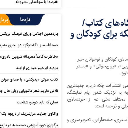
هم‌صدا با مجاهدان مشروطه
تازه‌ها
پرباز
ه‌های کتاب/
 برای کودکان و
یازدهمین اجلاس وزرای فرهنگ بریکس آ
«مخاطب» و «گفت‌وگو» دو بحران نشری
«خاطرات کاملاً محرمانه شرمین نادری»
لان، کودکان و نوجوانان خبر
دویی»، «روان‌خوانی» و «باستر
بازدید ابراهیم حیدری از ایبنا
رد.
کتاب صوتی «پدرکشی» با صدای هوتن ش
ی انتشارات چکه درباره جدیدترین
تلاش داریم شعر عاشورایی زبان حال جا
ه به نزدیک شدن ایام نمایشگاه
ای مختلف سنی اعم از خردسالان،
نسلی که باید دوباره شناخت
لیفی و ترجمه است.
واکاوی جنایت مزارشریف از دریچه یک 
استاری، صفحه‌آرایی، تصویرسازی و
برگزاری دوره آموزشی «مصاحبه در تاری