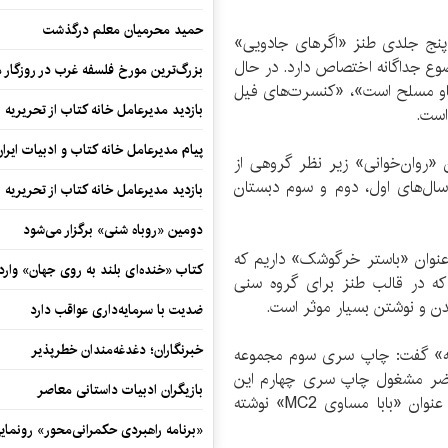
حمید محرمیان معلم درگذشت
عه پنج جلدی طنز «اگرهای جادویی»
ضوع جداگانه اختصاص دارد. در حال
بزرگ‌ترین مورخ فلسفه غرب در روزگار م
 گاو مسلح است»، «کنسرت‌های فیل
بازدید مدیرعامل خانه کتاب از تحریریه ای
است.
پیام مدیرعامل خانه کتاب و ادبیات ایرا
«روان‌خوانی» زیر نظر گروهی از
سال‌های اول، دوم و سوم دبستان
بازدید مدیرعامل خانه کتاب از تحریریه ای
دومین «روباه شنی» برگزار می‌شود
عنوان «باستر خرگوشک» داریم که
کتاب «خنده‌ای بلند به روی جهان» وارد 
ه در قالب طنز برای گروه سنی
 و نوشتن بسیار موثر است.
ضدیت با سرمایه‌داری عواقب دارد
خبرنگاران؛ دغدغه‌مندان خطرپذیر
جربه» گفت: چاپ سری سوم مجموعه
 حاضر مشغول چاپ سری چهارم این
بازیگران ادبیات داستانی معاصر
مجموعه هستیم. به زودی نخستین جلد این سری با عنوان «بابا مساوی MC2» نوشته
«برنامه راهبردی حکمرانی‌محور» رونما