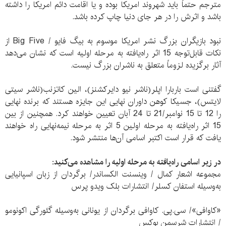
مترجم حتماً باید شهروند امریکا بوده و یا اقامت دائم امریکا را داشته
باشد و اثرش را در هر جای دنیا چاپ کرده باشد.
نبود بازیگران بزرگ نشر امریکا موسوم به بیگ فایو / Big Five از
نکات قابل‌توجه 15 اثر راه‌یافته به مرحله اولیه است که نشان می‌دهد
آثار برگزیده لزوماً متعلق به ناشران بزرگ نیست.
گفتنی است باربارا اپلر(ناشر نیو دایرکشنز)، الین کاتزنب(ناشر سیتی
لایتس)، جسیکا کوهن داوران نهایی این جایزه هستند که برنده نهایی
را 12 تا 15 نوامبر/21 تا 24 آبان تعیین خواهند کرد. همچنین از بین
15 اثر راه‌یافته به مرحله اولین 5 اثر به مرحله نیمه‌نهایی راه خواهند
یافت که قرار است اکتبر اسامی آن‌ها منتشر شود.
در زیر اسامی راه‌یافته به مرحله اولیه را مشاهده می‌کنید:
مجموعه اشعار کمال / وینسنت الکساندر/ برگردان از زبان اسپانیایی
به‌وسیله استفان کسلر/ انتشارات بلک ویدو پرس
«کاوافی»/ سی.پی. کاوافی برگردان از یونانی به‌وسیله گئورگی اکونومو
/ انتشارات شرسمن بوکس