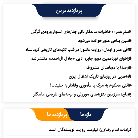
پربازدیدترین
«سفرِ عمر»؛ خاطرات ماندگار بانی چنارهای استوار ورودی گرگان
حسین پناهی هنوز خوانده می‌شود
تلاقی هنر و ایمان؛ روایت عاشورا در قلب تکیه‌های تاریخی کرمانشاه
فراخوان نوزدهمین دوره جایزه ادبی «جلال آل‌احمد» منتشر شد
هم‌صدا با مجاهدان مشروطه
نامه‌هایی در روزهای تاریک اشغال ایران
خائنی محکوم به مرگ یا مأموری وفادار به حقیقت؟
زنجان؛ سرزمین تعزیه‌های موروثی و نوحه‌های تاریخی ماندگار
تازه‌ها
پربازدیدها
کرامات امام رضا(ع) نیازمند روایت نویسندگان است