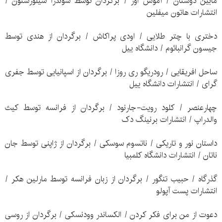
مابین دوستان / آموس اوز / برگردان توسط سوندرا سیلورستون /
انتشارات هاتون میفلین
دختری با چتر طلایی / اودی پراکاش / برگردان از هندی توسط
جیسون گرانبائوم / دانشگاه ییل
ساحل افریقایی / رودریگو ری روزا / برگردان از اسپانیایی توسط جفری
گرای / انتشارات دانشگاه ییل
چهارعنصر / کلود رویت-جارنود / برگردان از فرانسه توسط کیث
والدراپ / انتشارات برنینگ دک
داستان نور و تاریکی / ناتسوم سوسکی / برگردان از ژاپنی توسط جان
ناتان / انتشارات دانشگاه کلمبیا
گذرگاه / حبیب تنگور / برگردان از زبان فرانسه توسط مارلین هکر /
انتشارات پست آپولو
دعوت از من برای فکر کردن / الکساندر وودنسکی / برگردان از روسی