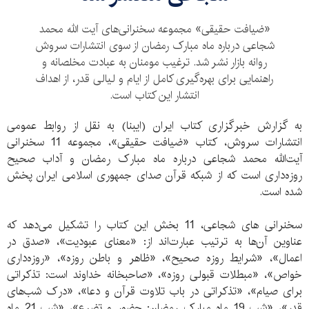
«ضیافت حقیقی» مجموعه سخنرانی‌های آیت الله محمد
شجاعی درباره ماه مبارک رمضان از سوی انتشارات سروش
روانه بازار نشر شد. ترغیب مومنان به عبادت مخلصانه و
راهنمایی برای بهره‌گیری کامل از ایام و لیالی قدر، از اهداف
انتشار این کتاب است.
به گزارش خبرگزاری کتاب ایران (ایبنا) به نقل از روابط عمومی
انتشارات سروش، کتاب «ضیافت حقیقی»، مجموعه 11 سخنرانی
آیت‌الله محمد شجاعی درباره ماه مبارک رمضان و آداب صحیح
روزه‌داری است که از شبکه قرآن صدای جمهوری اسلامی ایران پخش
شده است.
سخنرانی های شجاعی، 11 بخش این کتاب را تشکیل می‌دهد که
عناوین آن‌ها به ترتیب عبارت‌اند از: «معنای عبودیت»، «صدق در
اعمال»، «شرایط روزه صحیح»، «ظاهر و باطن روزه»، «روزه‌داری
خواص»، «مبطلات قبولی روزه»، «صاحبخانه خداوند است: تذکراتی
برای صیام»، «تذکراتی در باب تلاوت قرآن و دعا»، «درک شب‌های
قدر»، «شب 19 ماه مبارک رمضان: حضور و تضرع»، «شب 21 ماه