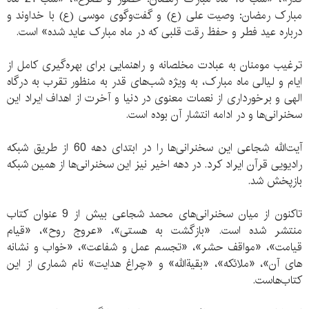
مبارک رمضان: وصیت علی (ع) و گفت‌وگوی موسی (ع) با خداوند و
درباره عید فطر و حفظ رقت قلبی که در ماه مبارک عاید شده» است.
ترغیب مومنان به عبادت مخلصانه و راهنمایی برای بهره‌گیری کامل از
ایام و لیالی ماه مبارک، به ویژه شب‌های قدر به منظور تقرب به درگاه
الهی و برخورداری از نعمات معنوی در دنیا و آخرت از اهداف ایراد این
سخنرانی‌ها و در ادامه انتشار آن بوده است.
آیت‌الله شجاعی این سخنرانی‌ها را در ابتدای دهه 60 از طریق شبکه
رادیویی قرآن ایراد کرد. در دهه اخیر نیز این سخنرانی‌ها از همین شبکه
بازپخش شد.
تاکنون از میان سخنرانی‌های محمد شجاعی بیش از 9 عنوان کتاب
منتشر شده است. «بازگشت به هستی»، «عروج روح»، «قیام
قیامت»، «مواقف حشر»، «تجسم عمل و شفاعت»، «خواب و نشانه
های آن»، «ملائکه»، «بقیةالله» و «چراغ هدایت» نام شماری از این
کتاب‌هاست.