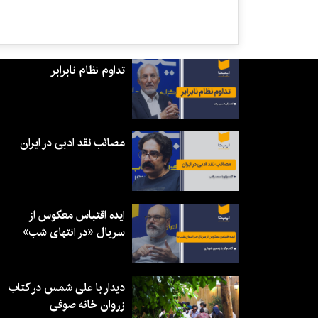
تداوم نظام نابرابر
مصائب نقد ادبی در ایران
ایده اقتباس معکوس از
سریال «در انتهای شب»
دیدار با علی شمس در کتاب
زروان خانه صوفی