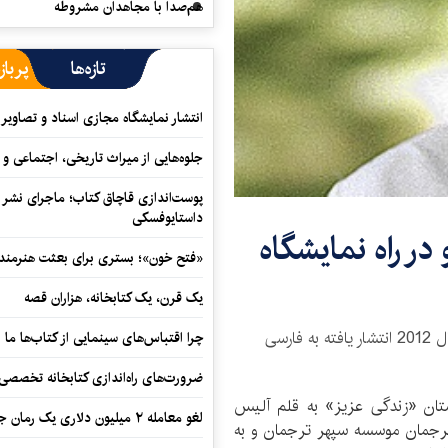
هم‌صدا با مجاهدان مشروطه
تازه‌ها
پرباز
انتشار نمایشگاه مجازی اسناد و تصاویر ت
جلوه‌هایی از میراث تاریخی، اجتماعی 
پوست‌اندازی قاچاق کتاب؛ ماجرای نشر ن
داستایوفسکی
ر راه نمایشگاه
«فتح خون»؛ بستری برای بعثت هنرمندان
یک قرن، یک کتابخانه، هزاران قصه
مجموعه داستان «زندگی عزیز» آلیس مونرو که سال 2012 انتشار یافته به فارسی
چرا اقتباس‌های سینمایی از کتاب‌ها ما ر
ضرورت‌های راه‌اندازی کتابخانه تخصصی 
ستان «زندگی عزیز» به قلم آلیس
لغو معامله ۲ میلیون دلاری یک رمان جنایی
ی نوبل سال 2013، که توسط مترجمان موسسه سپهر ترجمان و به