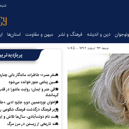
شنبه ۱۷ مرداد ۵
نوجوان
دین و اندیشه
فرهنگ و نشر
میهن و مقاومت
استان‌ها
ای
جمعه ۲۳ اسفند ۱۳۹۲ - ۱۰:۴۵
پربازدیدتری
«سفرِ عمر»؛ خاطرات ماندگار بانی چناره
حسین پناهی هنوز خوانده می‌شود
تلاقی هنر و ایمان؛ روایت عاشورا در قلب
کرمانشاه
فراخوان نوزدهمین دوره جایزه ادبی «ج
وزیر فرهنگ درگذشت فرهنگ شکوهی را
پشت نام دولت‌آبادی، سال‌ها تلاش و ا
سند تاریخی از زیستن در مرز مرگ