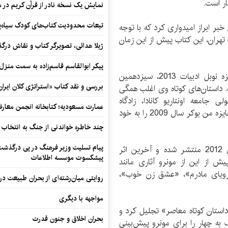
ر است.
نمایش یک نسخه نادر از قرآن کریم در م
تبعات محدودیت کتاب‌های کودک سیاه‌پو
خبر ابراز امیدواری کرد که با توجه
 تهران، این کتاب پیش از این زمان
ژیلا هدائی، تصویرگر کتاب و نقاش در
پیکر ابوالقاسم قاسم‌زاده به سمت منزل
آلیس مونرو، نویسنده 82 ساله کانادایی و برنده جایزه نوبل ادبیات 2013، سیزدهمین
بررسی و نقد کتاب «استراتژی کلان ایران
ت. داستان‌های کوتاه وی اغلب همگی
ی جامعه اونتاریو کانادا، زادگاه
عمارت مسعودیه؛ کتابخانه انجمن معار
مونروست. او پیش از این نیز جوایز متعددی از جمله جایزه من بوکر سال 2009 را به خود
چند خاطره خواندنی از جنگ به انتخاب 
پیام تسلیت وزیر فرهنگ در پی درگذشت ا
نسخه اصلی مجموعه داستان «زندگی عزیز» در سال 2012 منتشر شده و آخرین اثر
پیشکسوت موسسه اطلاعات
از این از مونرو آثاری مانند
رویای مادرم»، «عشق زن خوب»،
روایتی میان‌رشته‌ای از بحران طبیعت در
مواجهه با دیگری
داستان کوتاه معاصر» تجلیل کرد و
بحران اخلاق و جنون قدرت
ه چهار را برای مونرو پیش‌بینی