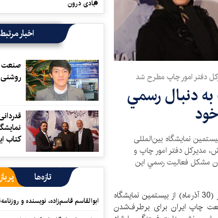
آبادی درون
اخبار مرتبط
صنعت چا
روشنی د
رکل دفتر امور چاپ مطرح شد
به دنبال رسمي
خود
قدردانی
نمایشگا
یستمین نمایشگاه بین‌المللی
کتاب اي
زش، مدیرکل دفتر امور چاپ و
شدن مشكل فعاليت رسمي اين
تازه‌ها
پرباز
به گزارش خبرگزاری کتاب ایران (ایبنا)،‌ در سومین روز (30 آذرماه) از بیستمین نمایشگاه
ابوالقاسم قاسم‌زاده، نویسنده و روزنا
صنعت چاپ ایران برای برطرف‌شدن