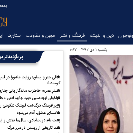
جمعه ۱۶ مرداد ۰۵
نوجوان
دین و اندیشه
فرهنگ و نشر
میهن و مقاومت
استان‌ها
ای
یکشنبه ۱ دی ۱۳۹۲ - ۱۰:۲۷
پربازدیدتری
تلاقی هنر و ایمان؛ روایت عاشورا در قلب
کرمانشاه
«سفرِ عمر»؛ خاطرات ماندگار بانی چناره
فراخوان نوزدهمین دوره جایزه ادبی «ج
وزیر فرهنگ درگذشت فرهنگ شکوهی را
سامسای عاشق، آدم می‌شود
پشت نام دولت‌آبادی، سال‌ها تلاش و ا
سند تاریخی از زیستن در مرز مرگ