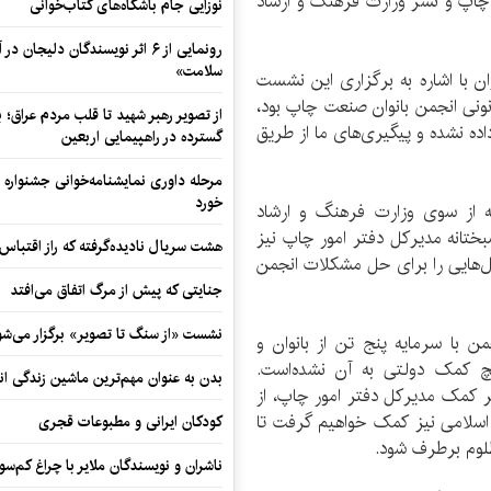
چاپ و نشر وزارت فرهنگ و ارشاد
نوزایی جام باشگاه‌های کتاب‌خوانی
رونمایی از ۶ اثر نویسندگان دلیجان
سلامت»
ان با اشاره به برگزاری این نشست
نی انجمن بانوان صنعت چاپ بود،
از تصویر رهبر شهید تا قلب مردم عراق؛
اده نشده و پیگیری‌های ما از طریق
گسترده در راهپیمایی اربعین
مرحله داوری نمایشنامه‌خوانی جشنواره 
خورد
ه از سوی وزارت فرهنگ و ارشاد
ختانه مدیرکل دفتر امور چاپ نیز
هشت سریال نادیده‌گرفته که راز اقتباس
ل‌هایی را برای حل مشکلات انجمن
جنایتی که پیش از مرگ اتفاق می‌افتد
نشست «از سنگ تا تصویر» برگزار می‌شو
ن با سرمایه پنج تن از بانوان و
چ کمک دولتی به آن نشده‌است.
بدن به عنوان مهم‌ترین ماشین زندگی ان
 کمک مدیرکل دفتر امور چاپ، از
 اسلامی نیز کمک خواهیم گرفت تا
کودکان ایرانی و مطبوعات قجری
لوم برطرف شود.
ناشران و نویسندگان ملایر با چراغ کم‌س