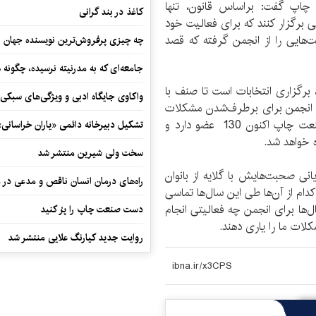
ت چاپ گفت: براساس قانون، تنها
کاغذ در بند گرانی
ی برگزار کنند که برای فعالیت خود
‌هایی را از انجمن گرفته که قصد
چه چیزی پرفروش‌ترین نویسنده جهان را
جامعه‌ای که به مدرنیته نرسیده، چگونه 
برگزاری انتخابات است تا صنف با
واکاوی جایگاه ادبی و ویژگی‌های سبکی
در انجمن برای برطرف‌شدن مشکلات
بانوان چاپچی اقداماتی را انجام دهند. انجمن بانوان صنعت چاپ اکنون 130 عضو دارد و
تشکیل دبیرخانه دائمی «یاران خراسانی
 خواهد شد.
سخت ولی شیرین منتشر شد
نی صحبت‌هایش با گلایه از بانوان
راه‌های درمان انسان ناقص و مدعی در 
دام از آن‌ها طی این سال‌ها تماسی
سال‌ها برای انجمن چه فعالیتی انجام
دست صنعت چاپ را پرُ کنید
کلات ما را یاری دهند.
روایت جدید کیارنگ علایی منتشر شد