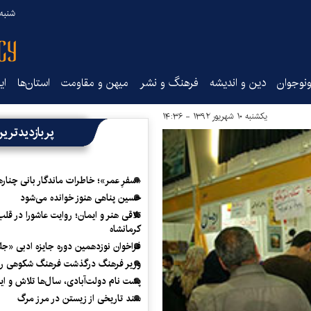
شنبه ۱۷ مرداد ۵
نوجوان
دین و اندیشه
فرهنگ و نشر
میهن و مقاومت
استان‌ها
ای
یکشنبه ۱۰ شهریور ۱۳۹۲ - ۱۴:۳۶
پربازدیدتری
«سفرِ عمر»؛ خاطرات ماندگار بانی چناره
حسین پناهی هنوز خوانده می‌شود
تلاقی هنر و ایمان؛ روایت عاشورا در قلب
کرمانشاه
فراخوان نوزدهمین دوره جایزه ادبی «ج
وزیر فرهنگ درگذشت فرهنگ شکوهی را
پشت نام دولت‌آبادی، سال‌ها تلاش و ا
سند تاریخی از زیستن در مرز مرگ