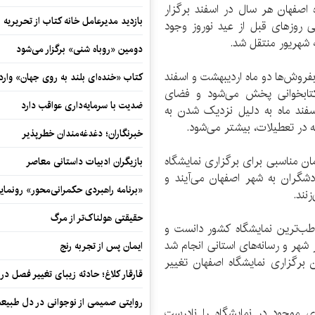
اصفهان هر سال در اسفند برگزار
بازدید مدیرعامل خانه کتاب از تحریریه ای
ی روزهای قبل از عید نوروز وجود
دومین «روباه شنی» برگزار می‌شود
بفروش‌ها دو ماه اردیبهشت و اسفند
کتاب «خنده‌ای بلند به روی جهان» وارد 
کتابخوانی پخش می‌شود و فضای
ضدیت با سرمایه‌داری عواقب دارد
سفند ماه به دلیل نزدیک شدن به
ه در تعطیلات، بیشتر می‌شود.
خبرنگاران؛ دغدغه‌مندان خطرپذیر
مان مناسبی برای برگزاری نمایشگاه
بازیگران ادبیات داستانی معاصر
شگران به شهر اصفهان می‌آیند و
«برنامه راهبردی حکمرانی‌محور» رونما
نند.
حقیقتی هولناک‌تر از مرگ
اطب‌ترین نمایشگاه کشور دانست و
 شهر و رسانه‌های استانی انجام شد
ایمان پس از تجربه رنج
ن برگزاری نمایشگاه اصفهان تغییر
قارقار کلاغ؛ حادثه زیبای تغییر فصل در 
روایتی صمیمی از نوجوانی در دل طبیع
دی برای کتاب‌های موجود در نمایشگاه را نادرست