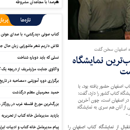
هم‌صدا با مجاهدان مشروطه
تازه‌ها
پرباز
کتاب صوتی «پدرکشی» با صدای هوتن ش
تلاش داریم شعر عاشورایی زبان حال جا
گاه اصفهان سخن گفت
ب‌ترین نمایشگاه
نسلی که باید دوباره شناخت
ست
واکاوی جنایت مزارشریف از دریچه یک 
برگزاری دوره آموزشی «مصاحبه در تاری
ب اصفهان حضور یافته بود، با
حمید محرمیان معلم درگذشت
شگاه کتاب کشور را دارد، گفت:
ب در اصفهان است، چون آخرین
بزرگ‌ترین مورخ فلسفه غرب در روزگار م
 از آنان هم سری به نمایشگاه
.-
بازدید مدیرعامل خانه کتاب از تحریریه ای
قبال از نمایشگاه کتاب اصفهان را
پیام مدیرعامل خانه کتاب و ادبیات ایرا