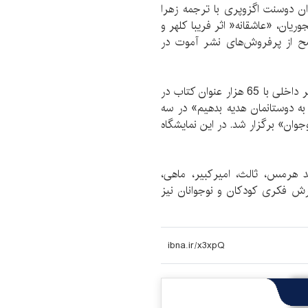
وان دوسنت اگزوپری با ترجمه زهرا
ریان، «عاشقانه‌« اثر فریبا کلهر و
اصح از پرفروش‌های نشر آموت در
در نهمین دوره نمایشگاه کتاب اصفهان بیش از 350 ناشر داخلی با 65 هزار عنوان کتاب در
به دوستانمان هديه بدهيم» در سه
ن» برگزار شد. در این نمایشگاه
د هرمس، ثالث، اميركبير، ماهی،
ش فكری كودكان و نوجوانان نیز