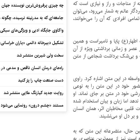
ز مناجات و راز و نیازی است که
چه چیزی پرفروش‌ترین نویسنده جهان را
گار عالم به شمار می‌رود، می‌توان
مامی افرادی که آن را می‌خوانند،
جامعه‌ای که به مدرنیته نرسیده، چگونه 
واکاوی جایگاه ادبی و ویژگی‌های سبکی
اطهار(ع) پایا و نامیراست و همین
تشکیل دبیرخانه دائمی «یاران خراسانی
عصر و زمانی برداشتی ویژه از آن
ت و بی‌شک برداشت شجاعی از متن
سخت ولی شیرین منتشر شد
راه‌های درمان انسان ناقص و مدعی در 
واسطه در این متن اشاره کرد. راوی
دست صنعت چاپ را پرُ کنید
ور خود در این متن را به نوعی
شی خود در متن بر جای نماند. او
روایت جدید کیارنگ علایی منتشر شد
دهد اما زبان و بیان استخدام شده
مستند «چشم درون» رونمایی می‌شود
 قلبی مخاطبان اثر، همان انسان
 بر دل او می‌نشیند.
ن حال، متضرعانه این متن که به
 است نیز از مهم‌ترین عناصری به