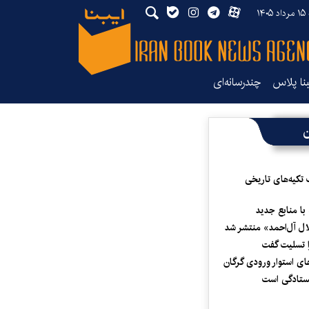
۱۴
بنا پلاس
چندرسانه‌ای
ن
 تکیه‌های تاریخی
 با منابع جدید
لال آل‌احمد» منتشر شد
 تسلیت گفت
ای استوار ورودی گرگان
یستادگی است