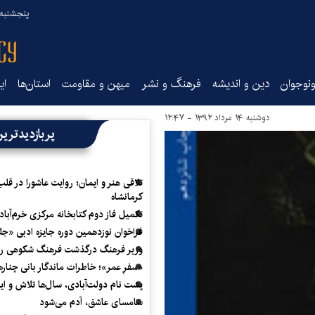
پنجشنبه ۱۵ مرداد ۰۵
نوجوان
دین و اندیشه
فرهنگ و نشر
میهن و مقاومت
استان‌ها
ای
دوشنبه ۱۴ مرداد ۱۳۹۲ - ۱۲:۴۷
پربازدیدتری
تلاقی هنر و ایمان؛ روایت عاشورا در قلب
کرمانشاه
تکمیل فاز دوم کتابخانه مرکزی خرم‌آباد
فراخوان نوزدهمین دوره جایزه ادبی «ج
وزیر فرهنگ درگذشت فرهنگ شکوهی را
«سفرِ عمر»؛ خاطرات ماندگار بانی چناره
پشت نام دولت‌آبادی، سال‌ها تلاش و ا
سامسای عاشق، آدم می‌شود