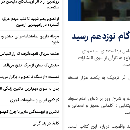
رونمایی از ۶ اثر نویسندگان دلیجان
سلامت»
از تصویر رهبر شهید تا قلب مردم عراق؛
گسترده در راهپیمایی اربعین
ام نوزدهم رسید
مرحله داوری نمایشنامه‌خوانی جشنواره 
خورد
امل برداشت‌های سیدمهدی
هشت سریال نادیده‌گرفته که راز اقتباس
به تازگی از سوی انتشارات
است.-
جنایتی که پیش از مرگ اتفاق می‌افتد
ین اثر نزدیک به یکصد هزار نسخه
نشست «از سنگ تا تصویر» برگزار می‌شو
بدن به عنوان مهم‌ترین ماشین زندگی ان
ه و شرح وی بر دعای امام سجاد
کودکان ایرانی و مطبوعات قجری
دایی از کلماتی عمیق و آسمانی و
ت.
ناشران و نویسندگان ملایر با چراغ کم‌س
کاغذ در بند گرانی
 واقعیت درباره این کتاب است.