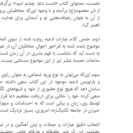
نخست، محتوای کتاب «دست دعا، چشم امید» برگرفته ا
از دل معصوم(ع) برآمده و با وجود این‌که مخاطبش پرورد
از آن به عنوان رهیافت‌هایی نو و آسمانی برای هدایت ت
تعبیر کرد.
دوم، جنس کلام عبارات ادعیه روایت شده از سوی ائمه 
موضوع باعث شده به فراخور احوال مخاطبان آن، در هر 
به دست آید که متناسب با فهم بشری در آن زمان اس
مناجات خمسه عشر نیز از این موضوع مستثنی نیست.
سوم این‌که می‌توان به نوع ورود شجاعی به عنوان راوی 
و بازنویس ادعیه موجود در این کتاب سعی داشته حض
سامان دهد که هیچ نوع حضوری از خود و شیوه‌های نگار
سعی کرده خود را حائلی برای دریافت مفاهیم دعا قرار ن
توسط وی، زبان و بیانی است که به احساسات و منویات
حیران در جامعه تکنیک‌زده امروزی، بسیار نزدیک است و
انتخاب دقیق عبارات و جملات و بیان آهنگین و در عی
مضامین این اثر شور عاشقانه و عارفانه خاصی بخشیده