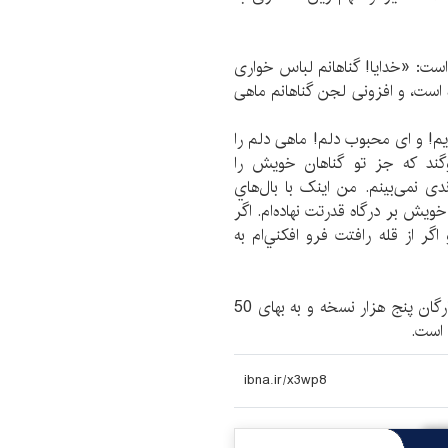
ت: «خدایا! گناهانم لباس خواری
 است، و افزونی لجن گناهانم ماهی
یم! و ای محبوب دلم! ماهی دلم را
وگند که جز تو گناهان خویش را
 نمی‌بینم. من اینک با بال‌هاي
خویش بر درگاه قدرتت نهاده‌ام. اگر
گر از قله رافتت فرو افکني‌ام به
نوزدهمین چاپ از کتاب «دست دعا چشم امید» با شمارگان پنج هزار نسخه و به بهای 50
 است.