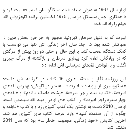
او از سال 1967 به عنوان منتقد فیلم شیکاگو سان تایمز فعالیت کرد و
با همکاری جین سیسکل در سال 1975 نخستین برنامه تلویزیونی نقد
فیلم را راه انداخت.
ایبرت که به دلیل سرطان تیروئید مجبور به جراحی بخش هایی از
صورتش شده بود، در چند سال آخر زندگی اش تنها می توانست با
کمک دستگاه صحبت کند. با این حال او حتی دو روز پیش از مرگش
که در وبلاگش اعلام کرد بیماری سرطان او بازگشته از مرگ چیزی
نگفت و به نوشتن نقدهای سینمایی اش ادامه داد.
این روزنامه نگار و منتقد هنری 15 کتاب در کارنامه اش داشت:
«اسکورسیزی از زاویه دید ایبرت» ، «بیدار در تاریکی: بهترین نقدهای
ایبرت»، «کتاب فیلم راجر ایبرت»، «پشت ماسک فانتوم» و «نقدهای
چهار ستاره راجر ابیرت» از کتاب های او در زمینه نقد سینمایی است.
او سال 2010 دست به نوشتن یک کتاب آشپزی زد و با کتاب «قابلمه و
چگونه از آن استفاده کنیم» وارد عرصه کتاب های آشپزی هم شد.
آخرین کتابش «خود زندگی: مجموعه خاطرات» بود که سال 2011
منتشر شد.