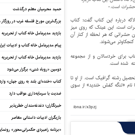
 حشرات است.-
حمید محرمیان معلم درگذشت
لاکه درباره این کتاب گفت: کتاب
بزرگ‌ترین مورخ فلسفه غرب در روزگار م
رات است. این عینک که روی میز
بازدید مدیرعامل خانه کتاب از تحریریه ای
 حشراتی که هر لحظه از کنار آن
ه کنجکاوتر می‌شوند.
پیام مدیرعامل خانه کتاب و ادبیات ایرا
تاب برای خردسالان و از مجموعه
بازدید مدیرعامل خانه کتاب از تحریریه ای
شته شده است.
دومین «روباه شنی» برگزار می‌شود
 است. او فارغ التحصیل رشته گرافیک است. از او تا
کتاب «خنده‌ای بلند به روی جهان» وارد 
 نام «لنگه کفش خندید» از سوی
ضدیت با سرمایه‌داری عواقب دارد
خبرنگاران؛ دغدغه‌مندان خطرپذیر
بازیگران ادبیات داستانی معاصر
«برنامه راهبردی حکمرانی‌محور» رونما