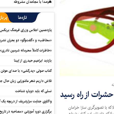
هم‌صدا با مجاهدان مشروطه
تازه‌ها
پرباز
یازدهمین اجلاس وزرای فرهنگ بریکس آ
«مخاطب» و «گفت‌وگو» دو بحران نشری
«خاطرات کاملاً محرمانه شرمین نادری»
بازدید ابراهیم حیدری از ایبنا
کتاب صوتی «پدرکشی» با صدای هوتن ش
تلاش داریم شعر عاشورایی زبان حال جا
ه
شرات از راه رسید
نسلی که باید دوباره شناخت
واکاوی جنایت مزارشریف از دریچه یک 
که با تصویرگری سارا خرامان
برگزاری دوره آموزشی «مصاحبه در تاری
اکه، داستان این کتاب درباره