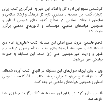
كارشناس منابع اين اداره كل با اعلام این خبر به خبرگزاری کتاب ایران
(ایبنا)، گفت: این مسابقه با همكاري اداره كل فرهنگ و ارشاد اسلامي و
سازمان تبليغات اسلامي در سطح كتابخانه‌هاي عمومي استان و
همچنين هيات‌های مذهبي، موسسات و كانون‌هاي مذهبي برگزار
خواهد شد.
كاظم قاسمي افزود: منبع اصلی این مسابقه كتاب «علي(ع) امام من
است» شامل مجموعه فرمايش‌های مقام معظم رهبری درباره ايام
غدير و ولايت اميرالمومنين علي (ع) است. اين مسابقه به صورت
پيامكي اجرا می‌شود.
وی با بیان این‌که سوال‌های این مسابقه در انتهاي كتاب آورده شده‌اند،
گفت: علاقه‌مندان مي‌توانند براي دريافت كتاب به 31 كتابخانه عمومي
استان و همچنين هيات‌های مذهبي مراجعه کنند.
قاسمی اظهار کرد: در پایان این مسابقه به 110 برگزیده جوايزی اهدا
خواهد شد.