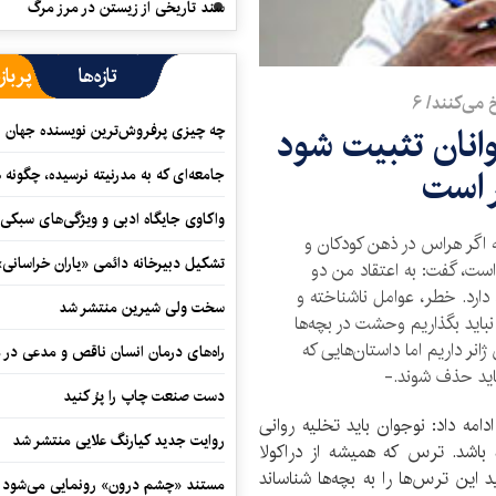
سند تاریخی از زیستن در مرز مرگ
تازه‌ها
پرباز
می‌کنند/ ۶
جوانان تثبیت شود
چه چیزی پرفروش‌ترین نویسنده جهان را
 است
جامعه‌ای که به مدرنیته نرسیده، چگونه 
واکاوی جایگاه ادبی و ویژگی‌های سبکی
‌که اگر هراس در ذهن کودکان و
تشکیل دبیرخانه دائمی «یاران خراسانی
ست، گفت: به اعتقاد من دو
دارد. خطر، عوامل ناشناخته و
سخت ولی شیرین منتشر شد
نباید بگذاریم وحشت در بچه‌ها
نر داریم اما داستان‌هایی که
راه‌های درمان انسان ناقص و مدعی در 
اید حذف شوند.-
دست صنعت چاپ را پرُ کنید
امه داد: نوجوان باید تخلیه روانی
روایت جدید کیارنگ علایی منتشر شد
ه باشد. ترس که همیشه از دراکولا
این ترس‌ها را به بچه‌ها شناساند
مستند «چشم درون» رونمایی می‌شود