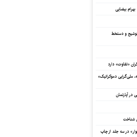
 بهرام بیضایی
توشیح و دستخط
ران «تفاوت» دارد
ه، ملی‌گرایی دموکراتیک»
 در آپارتمان
ش شناخت
ار» در سه جلد از چاپ