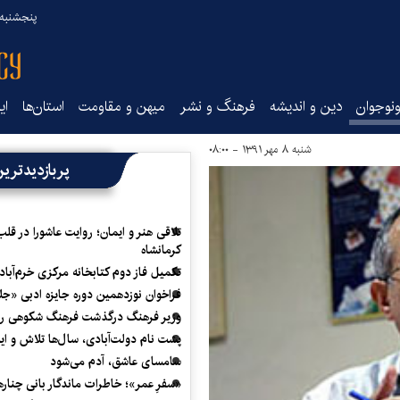
پنجشنبه ۱۵ مرداد ۰۵
نوجوان
دین و اندیشه
فرهنگ و نشر
میهن و مقاومت
استان‌ها
ای
شنبه ۸ مهر ۱۳۹۱ - ۰۸:۰۰
پربازدیدتری
تلاقی هنر و ایمان؛ روایت عاشورا در قلب
کرمانشاه
تکمیل فاز دوم کتابخانه مرکزی خرم‌آباد
فراخوان نوزدهمین دوره جایزه ادبی «ج
وزیر فرهنگ درگذشت فرهنگ شکوهی را
پشت نام دولت‌آبادی، سال‌ها تلاش و ا
سامسای عاشق، آدم می‌شود
«سفرِ عمر»؛ خاطرات ماندگار بانی چناره