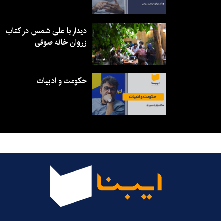
دیدار با علی شمس در کتاب
زروان خانه صوفی
حکومت و ادبیات