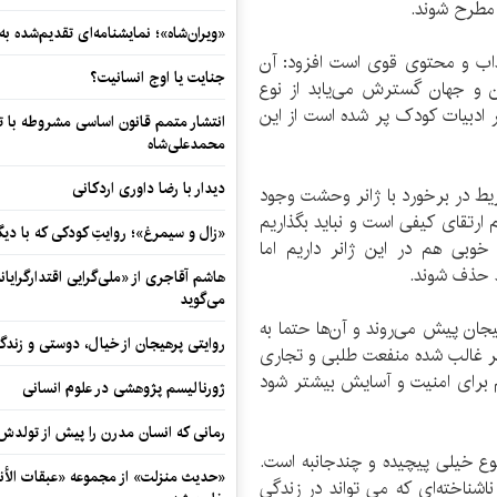
 مطرح شوند.
«ویران‌شاه»؛ نمایشنامه‌ای تقدیم‌شده به
جذاب و محتوی قوی است افزود: آن
جنایت یا اوج انسانیت؟
ن و جهان گسترش می‌یابد از نوع
ر ادبیات کودک پر شده است از این
انتشار متمم قانون اساسی مشروطه با 
محمدعلی‌شاه
دیدار با رضا داوری اردکانی
فریط در برخورد با ژانر وحشت وجود
 ارتقای کیفی است و نباید بگذاریم
«زال و سیمرغ»؛ روایتِ کودکی که با دیگ
وبی هم در این ژانر داریم اما
د حذف شوند.
هاشم آقاجری از «ملی‌گرایی اقتدارگرایان
می‌گوید
هیجان پیش می‌روند و آن‌ها حتما به
روایتی پرهیجان از خیال، دوستی و زندگی
انر غالب شده منفعت طلبی و تجاری
 برای امنیت و آسایش بیشتر شود
ژورنالیسم پژوهشی در علوم انسانی
رمانی که انسان مدرن را پیش از تولد
وع خیلی پیچیده و چندجانبه است.
«حدیث منزلت» از مجموعه «عبقات الأنو
شناخته‌ای که می تواند در زندگی