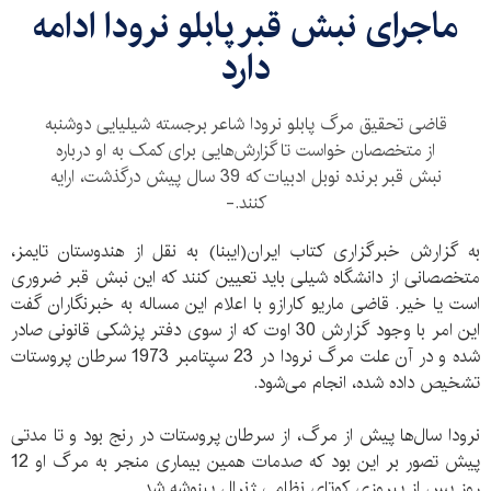
ماجرای نبش قبر پابلو نرودا ادامه
دارد
قاضی تحقیق مرگ پابلو نرودا شاعر برجسته شیلیایی دوشنبه
از متخصصان خواست تا گزارش‌هایی برای کمک به او درباره
نبش قبر برنده نوبل ادبیات که 39 سال پیش درگذشت، ارایه
کنند.-
به گزارش خبرگزاری کتاب ایران(ایبنا) به نقل از هندوستان تایمز،
متخصصانی از دانشگاه شیلی باید تعیین کنند که این نبش قبر ضروری
است یا خیر. قاضی ماریو کارازو با اعلام این مساله به خبرنگاران گفت
این امر با وجود گزارش 30 اوت که از سوی دفتر پزشکی قانونی صادر
شده و در آن علت مرگ نرودا در 23 سپتامبر 1973 سرطان پروستات
تشخیص داده شده، انجام می‌شود.
نرودا سال‌ها پیش از مرگ، از سرطان پروستات در رنج بود و تا مدتی
پیش تصور بر این بود که صدمات همین بیماری منجر به مرگ او 12
روز پس از پیروزی کوتای نظامی ژنرال پینوشه شد.