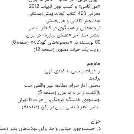
«موراكامی» و كسب نوبل ادبيات 2012
معرفی 403 كتاب كودك پيش‌دبستانی
عبدالجبار كاكايی و غزل‌هايش
ترجمه‌هايی از همينگوی در انتظار انتشار
انتشار جلد آخر «عطش مبارزه» در ايران
80 نویسنده در «مجموعه‌های کودکانه» (صفحه8)
روايت يک حيات معنوی (صفحه 12)
جام‌جم
از ادبیات پلیسی به کمدی الهی
براده‌ها
محقق: آمار سرانه مطالعه غیر واقعی است
بازگشت از ترانه به غزل (صفحه 5)
جستجوی خاستگاه فرهنگی، از هرات تا تهران
انتشار شعر شناسی ایران در پکن (صفحه8)
جوان
در جست‌وجوی مبنایی واحد برای عبادت‌های بشر (صفحه