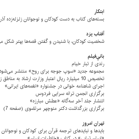
ابتکار
بسته‌های کتاب به دست کودکان و نوجوانان زلزله‌زده آذرب
آفتاب یزد
شخصیت کودکان، با شنیدن و گفتن قصه‌ها بهتر شکل می‌
باني‌فيلم
رندی از تبار خیام
مجموعه جدید «سوپ جوجه برای روح» منتشر می‌شو
تخصیص 10 میلیارد ریال اعتبار وزارت ارشاد به مناطق زلزله زده*
اجرای شاهنامه خوانی در جشنواره «نغمه‌های ایرانی»
برگزاری انجمن ترانه سرایی فردوس
انتشار جلد آخر سه‌گانه «عطش مبارزه»
برگزاری بزرگداشت دکتر منوچهر مرتضوی (صفحه 7)
تهران امروز
بايدها و نبايدهای ترجمه قرآن برای كودكان و نوجوانان
«ايران ترابی» در كتاب «خاطرات ايران»