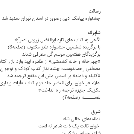
رسالت
جشنواره پیامک ادبی رضوی در استان تهران تمدید شد (صف
شاپرك
نگاهی به کتاب های تازه ابوالفضل زرويی نصرآباد
با برگزيده ششمين جشنواره طنز مکتوب (صفحه3)
برگزيدگان هفتمين موسم گل معرفی شدند
«چهارخانه و خاله کشمشی» از طاهره ايبد وارد بازار ک
مصطفی رحماندوست: چشم‌انداز كتاب كودک و نوجوا
«كليله و دمنه» بر اساس متن ابن مقفع ترجمه شد
اعلام فراخوان برای انتشار جلد دوم کتاب «آيات بيداری
مکزيک جايزه ترجمه راه انداخت*
نغمــــــه (صفحه7)
شرق
قمقمه‌های خالی شاه
اخوان ثالث یک ذات شاعرانه است
شاعر حماسی شکست