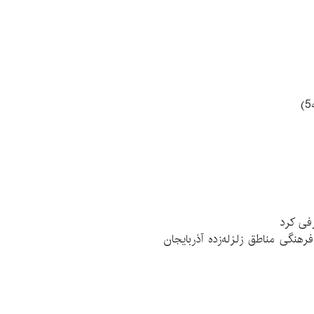
کز فرهنگی مناطق زلزله‌زده آذربایجان