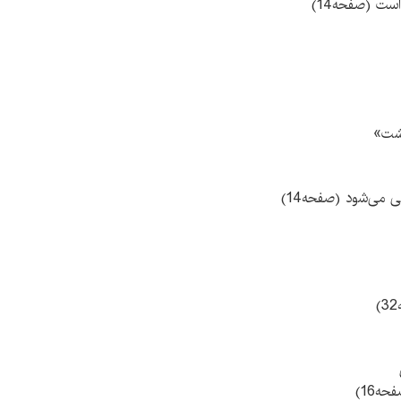
ست (صفحه14)
هشت»
می‌شود (صفحه14)
ه16)