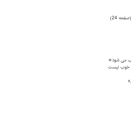
حه 24)
تاب می شود*
ن خوب نيست
»