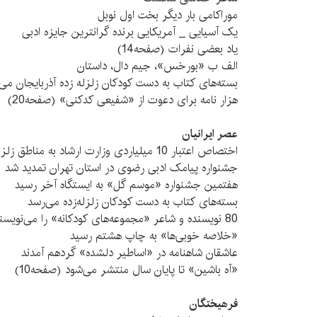
موراکامی بار دیگر بخت اول نوبل
یک آسیایی _ آمریکایی برنده‌ گرانترین جایزه ادبی
یاد بعضی نفرات (صفحه14)
الف ب «بورخس»، جیم دال، داستان
بسته‌های کتاب به دست کودکان زلزله زده آذربایجان می
هزار نامه برای دعوت از «شفیعی کدکنی» (صفحه20)
عصر ایرانیان
اختصاص اعتبار 10 میلیاردی وزارت ارشاد به مناطق زلزله زده
جشنواره پیامک ادبی رضوی در استان تهران تمدید شد
هفتمین جشنواره «موسم گل» به ایستگاه آخر رسید
بسته‌های کتاب به دست کودکان زلزله‌زده می‌رسد
80 نویسنده و شاعر «مجموعه‌های کودکانه» را می‌نویسند
«خلاصه خوبی‌ها» به چاپ هشتم رسید
عاشقان شاهنامه در «اساطیر دلشده» گردهم آمدند
«آه باشین» تا پایان سال منتشر می‌شود (صفحه10)
فرهیختگان