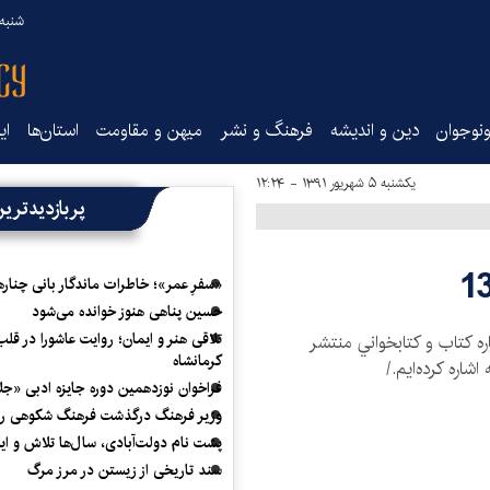
شنبه ۱۷ مرداد ۵
نوجوان
دین و اندیشه
فرهنگ و نشر
میهن و مقاومت
استان‌ها
ای
یکشنبه ۵ شهریور ۱۳۹۱ - ۱۲:۲۴
پربازدیدتری
«سفرِ عمر»؛ خاطرات ماندگار بانی چناره
حسین پناهی هنوز خوانده می‌شود
تلاقی هنر و ایمان؛ روایت عاشورا در قلب
ره كتاب و كتابخواني منتشر
کرمانشاه
 اشاره كرده‌ايم./
فراخوان نوزدهمین دوره جایزه ادبی «ج
وزیر فرهنگ درگذشت فرهنگ شکوهی را
پشت نام دولت‌آبادی، سال‌ها تلاش و ا
سند تاریخی از زیستن در مرز مرگ