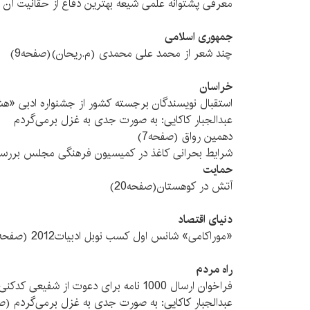
معرفی پشتوانه علمی شیعه بهترین دفاع از حقانیت آن ا
جمهوری اسلامی
چند شعر از محمد علی محمدی (م.ریحان)(صفحه9)
خراسان
استقبال نویسندگان برجسته کشور از جشنواره ادبی «
عبدالجبار کاکایی: به صورت جدی به غزل بر‌می‌گردم
دهمین رواق (صفحه7)
شرایط بحرانی کاغذ در کمیسیون فرهنگی مجلس بررسی 
حمایت
آتش در کوهستان(صفحه20)
دنیای اقتصاد
«موراکامی» شانس اول کسب نوبل ادبیات2012 (صفحه32)
راه مردم
فراخوان ارسال 1000 نامه برای دعوت از شفیعی کدکنی
عبدالجبار کاکایی: به صورت جدی به غزل بر‌می‌گردم (صفح