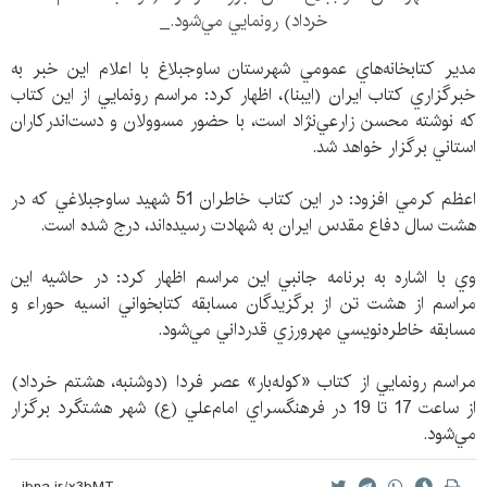
خرداد) رونمايي مي‌شود._
مدير كتابخانه‌هاي عمومي شهرستان ساوجبلاغ با اعلام اين خبر به
خبرگزاري كتاب ايران (ايبنا)، اظهار كرد: مراسم رونمايي از اين كتاب
كه نوشته محسن زارعي‌نژاد است، با حضور مسوولان و دست‌اندركاران
استاني برگزار خواهد شد.
اعظم كرمي افزود: در اين كتاب خاطران 51 شهيد ساوجبلاغي كه در
هشت سال دفاع مقدس ايران به شهادت رسيده‌اند، درج شده است.
وي با اشاره به برنامه‌‌ جانبي اين مراسم اظهار كرد: در حاشيه اين
مراسم از هشت تن از برگزيدگان مسابقه كتابخواني انسيه حوراء و
مسابقه خاطره‌نويسي مهرورزي قدرداني مي‌شود.
مراسم رونمايي از كتاب «كوله‌بار» عصر فردا (دوشنبه، هشتم خرداد)
از ساعت 17 تا 19 در فرهنگسراي امام‌علي (ع) شهر هشتگرد برگزار
مي‌شود.