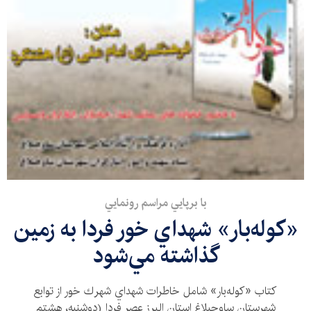
با برپايي مراسم رونمايي
«كوله‌بار» شهداي خور فردا به زمين
گذاشته مي‌شود
كتاب «كوله‌بار» شامل خاطرات شهداي شهرك خور از توابع
شهرستان ساوجبلاغ استان البرز عصر فردا (دوشنبه، هشتم