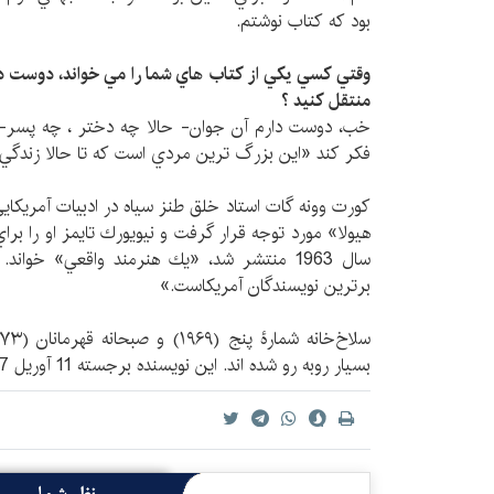
بود كه كتاب نوشتم.
وقتي كسي يكي از كتاب هاي شما را مي خواند، دوست داري
منتقل كنيد ؟
خب، دوست دارم آن جوان- حالا چه دختر ، چه پسر- ك
فكر كند «اين بزرگ ترين مردي است كه تا حالا زندگي
هيولا» مورد توجه قرار گرفت و نيويورك تايمز او را برا
سال 1963 منتشر شد، «يك هنرمند واقعي» خواند
برترين نويسندگان آمريكاست.»
بسيار روبه رو شده اند. اين نويسنده برجسته 11 آوريل 2007 درگذشت.