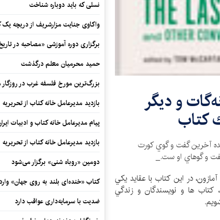
نسلی که باید دوباره شناخت
واکاوی جنایت مزارشریف از دریچه یک 
برگزاری دوره آموزشی «مصاحبه در تاری
حمید محرمیان معلم درگذشت
بزرگ‌ترین مورخ فلسفه غرب در روزگار م
‌گات و ديگر
بازدید مدیرعامل خانه کتاب از تحریریه ای
 كتاب
پیام مدیرعامل خانه کتاب و ادبیات ایرا
بازدید مدیرعامل خانه کتاب از تحریریه ای
نده آخرين گفت و گوي كورت
گفت و گوهاي او ست._
دومین «روباه شنی» برگزار می‌شود
آمازون، در اين كتاب با عقايد يكي
کتاب «خنده‌ای بلند به روی جهان» وارد 
 كتاب ها و نويسندگان و زندگي
شويم.
ضدیت با سرمایه‌داری عواقب دارد