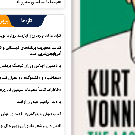
هم‌صدا با مجاهدان مشروطه
تازه‌ها
پرباز
کرامات امام رضا(ع) نیازمند روایت نو
کتاب، محوریت برنامه‌های تابستانی و ف
آذربایجان‌غربی است
یازدهمین اجلاس وزرای فرهنگ بریکس آ
«مخاطب» و «گفت‌وگو» دو بحران نشری
«خاطرات کاملاً محرمانه شرمین نادری»
بازدید ابراهیم حیدری از ایبنا
کتاب صوتی «پدرکشی» با صدای هوتن ش
تلاش داریم شعر عاشورایی زبان حال جا