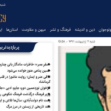
شنبه ۱۷ مرداد ۵
نوجوان
دین و اندیشه
فرهنگ و نشر
میهن و مقاومت
استان‌ها
ای
شنبه ۲ اردیبهشت ۱۳۹۱ - ۱۵:۵۸
پربازدیدتری
«سفرِ عمر»؛ خاطرات ماندگار بانی چناره
حسین پناهی هنوز خوانده می‌شود
تلاقی هنر و ایمان؛ روایت عاشورا در قلب
کرمانشاه
فراخوان نوزدهمین دوره جایزه ادبی «ج
وزیر فرهنگ درگذشت فرهنگ شکوهی را
پشت نام دولت‌آبادی، سال‌ها تلاش و ا
سند تاریخی از زیستن در مرز مرگ