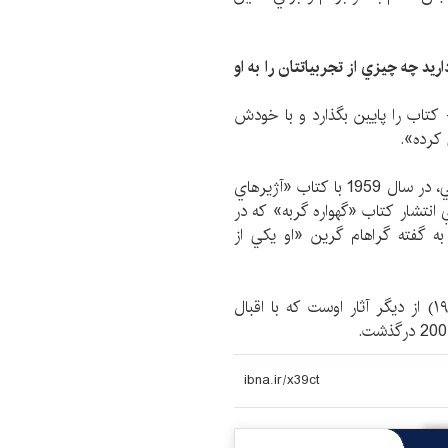
د چه چيزي از تجربياتتان را به او
تاب را پايين بگذارد و با خودش
 كرده».
كورت وونه گات استاد خلق طنز سياه در ادبيات آمريكايي، در سال 1959 با كتاب «آژيرهاي
ي انتشار كتاب «گهواره گربه» كه در
. به گفته گراهام گرين «او يكي از
سلاخ‌خانه شمارهٔ پنج (۱۹۶۹) و صبحانه قهرمانان (۱۹۷۳) از ديگر آثار اوست كه با اقبال