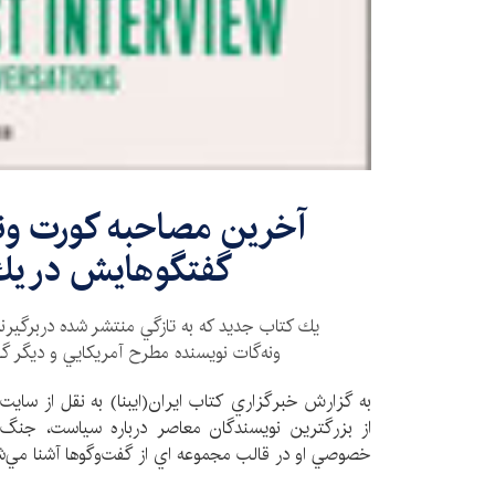
آخرين مصاحبه كورت ونه
گفتگوهايش در يك
يك كتاب جديد كه به تازگي منتشر شده دربرگير
ونه‌گات نويسنده مطرح آمريكايي و ديگر 
به گزارش خبرگزاري كتاب ايران(ايبنا) به نقل از سايت 
از بزرگترين نويسندگان معاصر درباره سياست، جنگ،
خصوصي او در قالب مجموعه اي از گفت‌وگوها آشنا مي‌