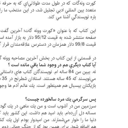
كورت ونه‌گات كه در طول مدت طولاني‌اي كه به حرفه ن
متعدد بين المللي ادبي تجليل شد، در اين منتخب ما ر
باره نويسندگي آشنا مي‌ كند.
صفحه منتشر شده به قيمت 95/12 د
قيمت 99/8 دلار همزمان در دسترس علاقه‌مندان قرار گرفته است.
در قسمتي از اين كتاب در بخش آخرين مصاحبه وونه گ
آيا كتاب ديگري هم در وجود شما باقي مانده است ؟
نه. ببين من 84 ساله ام. نويسندگان كتاب هاي د
مي‌
بازيكنان بيسبال هم همينطور است. يك عالم آدم ها وجود دا
پس سرگرمي يك مرد سالخورده چيست؟
سرزمين من در آشوب است و من يك ماهي در يك گودال
مساله دل آزرده‌ام. بايد اميد هم داشت. اين كشور بايد 
دنيا ما را خوار مي‌شمارند. من اميدوار بودم اول يك ك
هم اضافه شود. براي همين بود كه از جنگ جهاني دوم ج