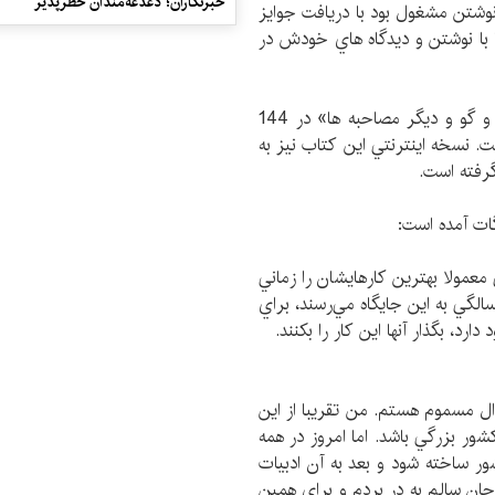
خبرنگاران؛ دغدغه‌مندان خطرپذیر
وشتن مشغول بود با دريافت جوايز
ا با نوشتن و ديدگاه هاي خودش در
اين كتاب كه با عنوان «كورت وونه گات؛ آخرين گفت و گو و ديگر مصاحبه ها» در 144
لار به بازار آمده است. نسخه اينترنتي اين كتاب نيز به
ات آمده است:
استاني معمولا بهترين كارهايشان را زماني
نويسند كه 45 ساله هستند. استادان شطرنج در 35 سالگي به اين جايگاه مي‌رسند، براي
رد، بگذار آنها اين كار را بكنند.
 مسموم هستم. من تقريبا از اين
كشور بزرگي باشد. اما امروز در همه
شور ساخته شود و بعد به آن ادبيات
ان سالم به در بردم و براي همين