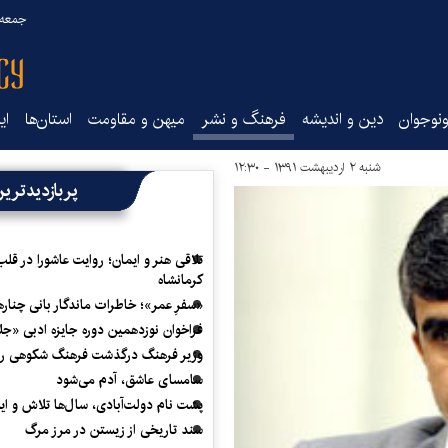
جمعه ۱۶ مرداد ۰۵
نوجوان
دین و اندیشه
فرهنگ و نشر
میهن و مقاومت
استان‌ها
ای
شنبه ۲ اردیبهشت ۱۳۹۱ - ۱۲:۳۰
پربازدیدتری
تلاقی هنر و ایمان؛ روایت عاشورا در قلب
کرمانشاه
«سفرِ عمر»؛ خاطرات ماندگار بانی چناره
فراخوان نوزدهمین دوره جایزه ادبی «ج
وزیر فرهنگ درگذشت فرهنگ شکوهی را
سامسای عاشق، آدم می‌شود
پشت نام دولت‌آبادی، سال‌ها تلاش و ا
سند تاریخی از زیستن در مرز مرگ