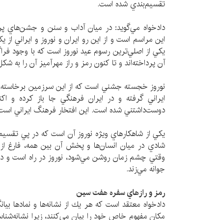
تقسيم‌بندي شده است.
دادخواه مي‌گويد: در ميان آداب و سنن و جشن‌‌هاي پر
اين مراسم است و از اين رو ايران و نوروز و ايراني از
يكي از اصلي‌ترين رسوم عيد نوروز است كه با وجود فراگ
آن پرداخته‌اند و تا كنون رمز و راز مهرآميز آن را به شك
نوروز خجسته جشني است كه از اين سرزمين برخاسته، ط
ايراني گرفته و در ايران فرهنگي جا باز كرده و اك
دوست‌داشتني شده است. اين افتخار فرهنگ ايراني است ك
يكي از شاهكارهاي ويژه نوروز آن است كه در پي تقسي
شادي در ميان انسان‌ها و پخش آن بين همه، فارغ از
وقتي چشم زمان روشن مي‌شود، نوروز در راه است و د
جوانه مي‌زند.
رمز و رازهاي سفره هفت سين
دادخواه معتقد است كه هر يك از نشانه‌ها و نمادها بيان
مكان مفهوم خاص خود را بيان مي‌كنند، زيرا نشانه‌شناس