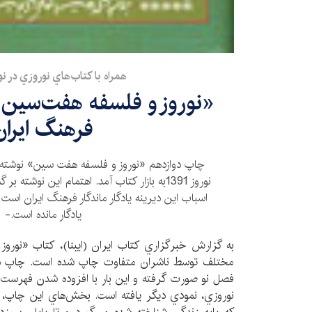
همراه با كتاب‌هاي نوروزي در نوروز 1
«نوروز و فلسفه هفت‌سين»؛
فرهنگ ايران
چاپ دوازدهم «نوروز و فلسفه هفت سين» نوشته م
نوروز 1391به بازار كتاب آمد. اهتمام اين نوشت
اسباب اين ديرينه يادگار ماندگار فرهنگ ايران است كه
يادگار مانده است.-
به گزارش خبرگزاري كتاب ايران (ايبنا)، كتاب «نورو
مختلف توسط ناشران متفاوت چاپ شده است. چاپ دو
فصل نو صورت گرفته و اين بار با افزوده شدن فهرست اع
نوروزي، نمودي ديگر يافته‌ است. بخش‌هاي اين چاپ، 