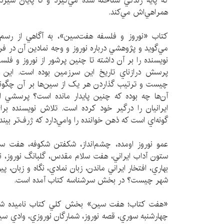
‌که پايه‌ زندگي شناخته ‌شده‌ مي‌گيرد و تا پايان سيز
همراهي‌اش مي‌کند.
كتاب «نوروز و فلسفه هفت‌سين»، به آگاهي از رس
مي‌گويد و پژوهشي درباره نوروز و وجه نمادين آن در ف
نويسنده را بر آن داشته تا چنين پرشور از نوروز و فل
پرسش درازناي تاريخ اين سرزمين بوده است. اين ک
چيست و ترتيب گذاردن هر يک از سين‌ها بر آن چگون
آن‌ها چه بوده که چنين پايدار مانده است؟ پرسشي 
ايرانيان را درگير خود كرده است. تلاش نويسنده براي
گونه‌اي است که ذهن خواننده را وامي‌دارد که ژرف‌تر بيند
عمو نوروز اومده، چشم‌انداز، شكفتن شكوفه، هفت سين
ستون آداب ايراني، هفت سلام مقدس، گلبانگ نوروز، نو
بهاري، افتخار ايراني ماندن، زبان نمادي، نگاه و زبان، پ
شهر چيست؟ در بخش سرشناسه كتاب آمده است.
«هفت كتاب؛ هفت سين» بخش كلي كتاب ناميده شد
چهارشنبه سوري، قصه نوروز، شمارگان نوروزي، وادي سي