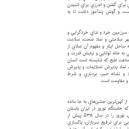
ي براي گفتن و اندرزي براي شنيدن
ريست و گوش پندآموز داشت تا به
 سرزمين خرد و نداي خردگرايي و
شهر سلامتي و نماد صحت، سلامت
احل ايثار و مفهوم آن صلاي از
 به خانه توانايي و نيايش قدرت و
 مناعت طبع كه شايسته است انسان
 نماد پذيرش ناملايمات و پذيرش
 و نشانه صبر، بردباري و شرط
 و مقاومت است.
ي از کهن‌ترين جشن‌هاي به جا مانده
ه خاستگاه نوروز در ايران باستان
محسوب مي‌شود. کوروش دوم، بنيان‌گذار هخامنشيان، نوروز را در سال ۵۳۸ پيش از
يي براي ترفيع سربازان، پاکسازي