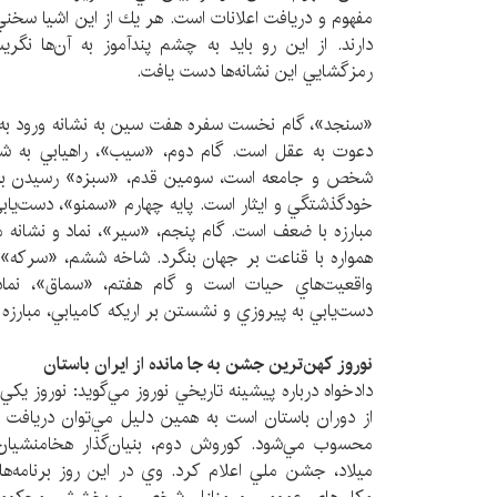
مفهوم و دريافت اعلانات است. هر يك از اين اشيا سخن
دارند. از اين رو بايد به چشم پندآموز به آن‌ها نگ
رمزگشايي اين نشانه‌ها دست يافت.
«سنجد»، گام نخست سفره هفت سين به نشانه ورود به
دعوت به عقل است. گام دوم، «سيب»، راهيابي به 
شخص و جامعه است، سومين قدم، «سبزه» رسيدن به س
خودگذشتگي و ايثار است. پايه چهارم «سمنو»، دست‌يابي
مبارزه با ضعف است. گام پنجم، «سير»، نماد و نشانه
همواره با قناعت بر جهان بنگرد. شاخه ششم، «سركه»،
واقعيت‌هاي حيات است و گام هفتم، «سماق»، نماد
دست‌يابي به پيروزي و نشستن بر اريكه كاميابي، مبارزه
نوروز كهن‌ترين جشن به جا مانده از ايران باستان
دادخواه درباره پيشينه تاريخي نوروز مي‌گويد: نوروز يک
از دوران باستان است به همين دليل مي‌توان دريافت ك
ميلاد، جشن ملي اعلام کرد. وي در اين روز برنامه‌ها