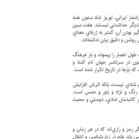
شمار ايراني، نوروز شاه ستون همه
 يكديگر جداشدني نيستند. هفت سين
ير بودن آن، كمتر به ژرفاي معناي
ل روشن و دقيق بيان نداشته‌اند.
ول اعصار را پيموده و بار فرهنگ
نون در سرتاسر جهان نام آشنا و
ه بارها در تاريخ تكرار شده است.
م شادي نيست، بلكه اثرش افزايش
 رنگ و نژاد و باور و جنس است.
ر كالبدمان شادي، دوستي و محبت
گر رمز و رازي‌اند كه در هر زمان و
ي يك علم در زبان‌شناسي و انتقال