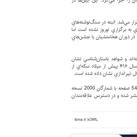
 اجرا مي‌كرد. اين آيين‌ها در
ر مي‌شد. البته در سنگ‌نوشته‌هاي
اي به برگزاري نوروز نشده است اما
 در دوران هخامنشيان با جشن‌هاي
اند و شواهد باستان‌شناسي نشان
مي‌دهد داريوش اول هخامنشي، به مناسبت نوروز در سال ۴۱۶ پيش از ميلاد سکه‌اي از
تيراندازي نشان داده شده است.
چاپ دوازدهم كتاب «نوروز و فلسفه هفت سين» در 544 صفحه با شمارگان 2000 نسخه
 منتشر شده و در دسترس علاقه‌مندان