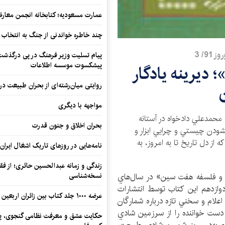
عمارت مسعودیه؛ کتابخانه انجمن معار
چند خاطره خواندنی از جنگ به انتخاب 
9/ 3
پیام تسلیت وزیر فرهنگ در پی درگذشت ا
پیشکسوت موسسه اطلاعات
 ديرينه يادگار
روایتی میان‌رشته‌ای از بحران طبیعت در
مواجهه با دیگری
حمدعلي دادخواه در آستانه
بحران اخلاق و جنون قدرت
ه بر گشودن چيستي و چرايي ابزار و
 از دل تاريخ تا به امروز، به
نامه‌هایی در روزهای تاریک اشغال ایران
زندگی و زمانه عبدالحسین حائری؛ از فقهِ
ز و فلسفه هفت ‌سين» در سال‌هاي
نسخه‌شناسی
ازدهم اين كتاب توسط انتشارات
عرضه ۱۰۰۰ جلد کتاب بین زائران اربعین در مرزهای کرمانشاه
لام و سخني تازه درباره‌ شمارگان
دست خواننده را از سرزمين شادي
حکایت عشق و معرفت نظامی گنجوی، پیو