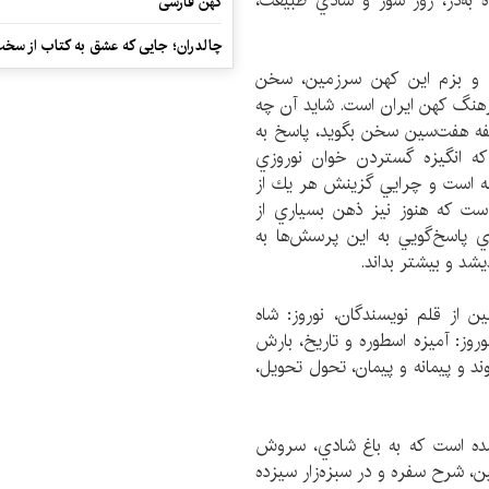
ده به‌در، روز شور و شادي طبيعت،
کهن فارسی
چالدران؛ جایی که عشق به کتاب از سخت‌ت
م و بزم اين كهن‌ سرزمين، سخن
رهنگ كهن ايران است. شايد آن‌ چه
سفه‌ هفت‌سين سخن بگويد، پاسخ به
ه انگيزه‌ گستردن خوان نوروزي
ه است و چرايي گزينش هر يك از
است که هنوز نيز ذهن بسياري از
 پاسخ‌‌گويي به اين پرسش‌‌ها به
يشد و بيشتر بداند.
 از قلم نويسندگان، نوروز: شاه
روز: آميزه اسطوره و تاريخ، بارش
يوند و پيمانه و پيمان، تحول تحويل،
ه است كه به باغ شادي، سروش
ن، شرح سفره و در سبزه‌زار سيزده