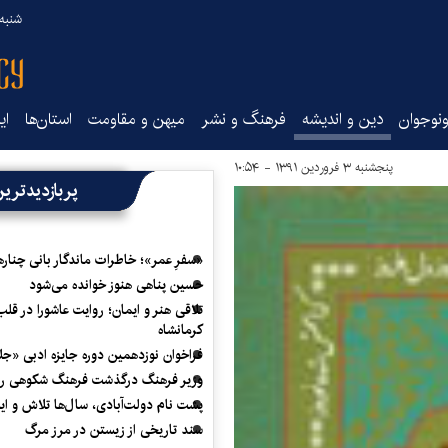
شنبه ۱۷ مرداد ۵
نوجوان
دین و اندیشه
فرهنگ و نشر
میهن و مقاومت
استان‌ها
ای
پنجشنبه ۳ فروردین ۱۳۹۱ - ۱۰:۵۴
پربازدیدتری
«سفرِ عمر»؛ خاطرات ماندگار بانی چناره
حسین پناهی هنوز خوانده می‌شود
تلاقی هنر و ایمان؛ روایت عاشورا در قلب
کرمانشاه
فراخوان نوزدهمین دوره جایزه ادبی «ج
وزیر فرهنگ درگذشت فرهنگ شکوهی را
پشت نام دولت‌آبادی، سال‌ها تلاش و ا
سند تاریخی از زیستن در مرز مرگ