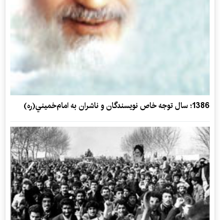
1386؛ سال توجه خاص نويسندگان و ناشران به امام‌خميني(ره)