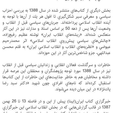
بخش ديگري از كتاب‌هاي منتشر شده در سال 1388 به بررسي احزاب
سياسي و معرفي سير شكل‌گيري تا افول هر يك از آن‌ها با توجه به
آينده انقلاب اسلامي پرداخته‌اند. جريان‌هاي سياسي قبل از انقلاب و
وضعيت آن‌ها پس از دهه 50 بر اساس اسناد و مدارك نيز در اين آثار
منعكس شده‌اند. «ريشه‌هاي انقلاب ايران» نوشته عظيم رفيع‌زاده،
«چالش‌هاي سياسي پيش‌روي انقلاب اسلامي» اثر محمدرحيم
عيوضي و «نظريه‌هاي انقلاب و انقلاب اسلامي ايران» به قلم محسن
عبداللهي، جزو شاخص‌ترين آثار در اين حوزه‌اند.
خاطرات و سرگذشت فعالان انقلابي و زندانيان سياسي قبل از انقلاب
نيز در سال 1388 مورد توجه پژوهشگران و محققان اين عرصه قرار
داشته و مخاطبان هم به خاطر جذابيت‌هاي اين خاطرات از اين كتاب‌ها
استقبال كرده‌اند كه نام‌هاي افرادي چون شهيد «دكتر سيد رضا
پاك‌نژاد» در اين ميان ديده مي‌شوند.
خبرگزاري كتاب ايران(ايبنا) پيش از اين و در فاصله 13 تا 26 بهمن
1387 در قالب‌ گزارش‌هايي كه در بخش انقلاب اسلامي اين خبرگزاري