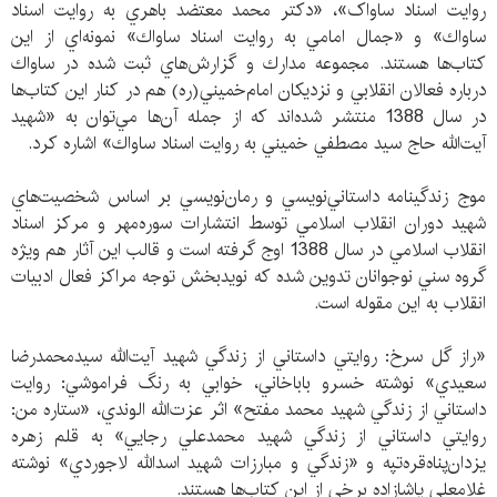
روای‍ت‌ اس‍ن‍اد س‍اواک‌‏»، «دكتر محمد معتضد باهري به روايت اسناد
ساواك» و «جمال امامي به روايت اسناد ساواك» نمونه‌اي از اين
كتاب‌ها هستند. مجموعه مدارك و گزارش‌هاي ثبت شده در ساواك
درباره فعالان انقلابي و نزديكان امام‌خميني(ره) هم در كنار اين كتاب‌ها
در سال 1388 منتشر شده‌اند كه از جمله آن‌ها مي‌توان به «شهيد
آيت‌الله حاج سيد مصطفي خميني به روايت اسناد ساواك» اشاره كرد.
موج زندگينامه داستاني‌نويسي و رمان‌نويسي بر اساس شخصيت‌هاي
شهيد دوران انقلاب اسلامي توسط انتشارات سوره‌مهر و مركز اسناد
انقلاب اسلامي در سال 1388 اوج ‌گرفته است و قالب اين آثار هم ويژه
گروه سني نوجوانان تدوين شده كه نويدبخش توجه مراكز فعال ادبيات
انقلاب به اين مقوله است.
«راز گل سرخ: روايتي داستاني از زندگي شهيد آيت‌الله سيدمحمدرضا
سعيدي» نوشته خسرو باباخاني، خوابي به رنگ فراموشي: روايت
داستاني از زندگي شهيد محمد مفتح» اثر عزت‌الله الوندي، «ستاره من:
روايتي داستاني از زندگي شهيد محمدعلي رجايي» به قلم زهره
يزدان‌پناه‌قره‌تپه و «زندگي و مبارزات شهيد اسدالله لاجوردي» نوشته
غلامعلي پاشازاده برخي از اين كتاب‌ها هستند.