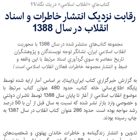
كتاب‌هاي «انقلاب اسلامي» در يك نگاه/11
رقابت نزدیک انتشار خاطرات و اسناد
انقلاب در سال 1388
مجموعه كتاب‌هاي منتشر شده در سال 1388 با محوريت
انقلاب اسلامي ايران، نشانگر توجه نويسندگان و پژوهشگران
تاريخ معاصر به سوي گردآوري اسناد مرتبط با اين واقعه و
ضبط و انتشار مجموعه خاطرات فعالان انقلاب اسلامي است./
به گزارش خبرگزاري كتاب ايران(ايبنا)، بر اساس آمار ارايه شده توسط
پايگاه اطلاع‌رساني خانه كتاب، حدود 480 عنوان كتاب مرتبط با
موضوع انقلاب اسلامي از آغاز تا پايان سال 1388 توسط ناشران دولتي
و خصوصي وارد بازار نشر شده كه نسبت به سال قبل از آن با 50 درصد
رشد مواجه بوده است. حدود 286 عنوان كتاب انقلاب در سال 1387 به
چاپ رسيده بودند.
تدوين و انتشار زندگينامه و خاطرات خاندان پهلوي و شخصيت‌هاي