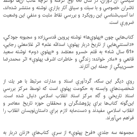
سياسي آن دوران، در سال 88 اوج گرفته و گرچه غالب آن‌ها توسط
ناشران خصوصي و با سبك و سياق آثار بازاري نوشته و منتشر شده‌اند،
اما آسيب‌شناسي اين رويكرد و بررسي نقاط مثبت و منفي اين وضعيت
ضروري است.
كتاب‌هايي چون «پهلوي‌ها» نوشته پروين قدسي‌زاده و مجبوبه جودكي،
«دانستني‌هايي از تاريخ دربار پهلوي: اسدالله علم» اثر غلامعلي رجايي،
«61 سال شاه» به قلم خسرو معتضد و «پهلوي دوم» نوشته سعيد
قانعي و «مادر خوانده: زندگي و خاطرات اشرف پهلوي» اثر محمدرضا
حسن‌بيگي از جمله اين آثارند.
روي ديگر اين سكه، گردآوري اسناد و مدارك مرتبط با هر يك از
شخصيت‌هاي وابسته به حكومت پهلوي است كه توسط مركز بررسي
اسناد تاريخي و گاه مركز اسناد انقلاب اسلامي دنبال شده است.
اين‌گونه كتاب‌ها براي پژوهشگران و محققان حوزه تاريخ معاصر و
انقلاب اسلامي مفيدند و دست‌مايه لازم براي داستان‌نويسان انقلاب را
فراهم مي‌آورند.
مجموعه سه جلدي «فرح پهلوي» از سري كتاب‌هاي «زن‍ان‌ درب‍ار ب‍ه‌