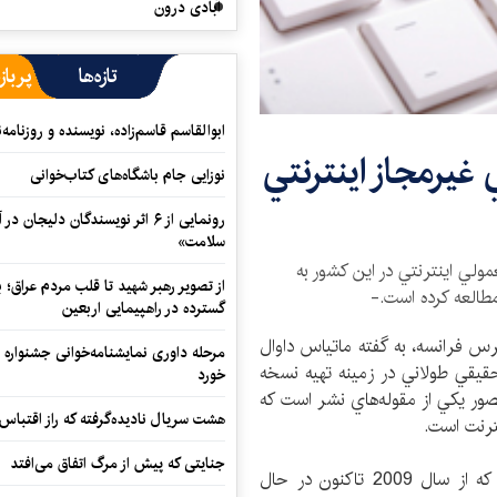
آبادی درون
تازه‌ها
پرباز
ابوالقاسم قاسم‌زاده، نویسنده و روزنا
غيرمجاز اينترنتي
نوزایی جام باشگاه‌های کتاب‌خوانی
رونمایی از ۶ اثر نویسندگان دلیجان
سلامت»
لي اينترنتي در اين كشور به
از تصویر رهبر شهید تا قلب مردم عراق؛
مطالعه كرده است.-
گسترده در راهپیمایی اربعین
رس فرانسه، به گفته ماتياس داوال
مرحله داوری نمایشنامه‌خوانی جشنواره 
قيقي طولاني در زمينه تهيه نسخه
خورد
 مصور يكي از مقوله‌هاي نشر است که
هشت سریال نادیده‌گرفته که راز اقتباس
ترنت است.
جنایتی که پیش از مرگ اتفاق می‌افتد
مجله موتيف به كمك ابزاري اينترنتي به نام ElabZ كه از سال 2009 تاكنون در حال