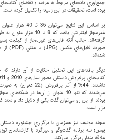
جمع‌آوري داده‌هاي مربوط به عرضه و تقاضاي كتاب‌هاي 
بوده است، تحقيقات در اين زمينه را تكميل كرده است.
بر اساس اين نتايج مي‌
غيرمجاز اينترنتي يافت كه 8 
گرفته‌اند. جالب آنكه فايل‌هاي غيرمجاز از كيفيت بس
صورت فايل‌ه
شده‌اند.
ديگر يافته‌هاي اين تحقيق حكايت از آن دارند كه 
داشتند. 44% از آثار پرفروش
مي‌شدند كه تنها 10 عنوان از آن‌ها در شب
بودند. از اين رو مي‌توان گفت يكي از دلايل داد و ستد 
بازار است.
بهمن) سه برنامه گفت‌وگو و ميزگرد با كارشناسان توز
علاقه مندان برگزار مي‌كند.