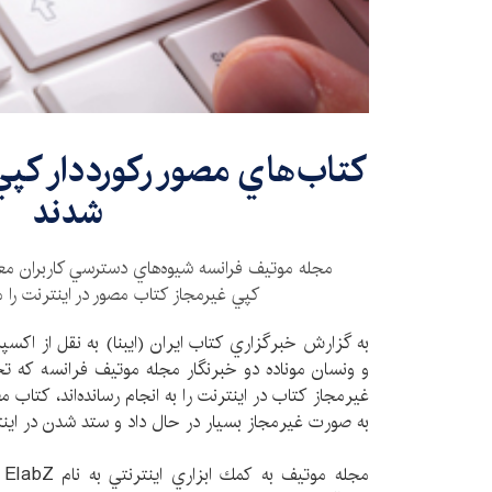
كتاب‌هاي مصور ركورددار كپي 
شدند
مجله موتيف فرانسه شيوه‌هاي دسترسي كاربران معمو
كپي غيرمجاز كتاب مصور در اينترنت را 
به گزارش خبرگزاري كتاب ايران (ايبنا) به نقل از اكسپ
و ونسان موناده دو خبرنگار مجله موتيف فرانسه كه تح
غيرمجاز كتاب در اينترنت را به انجام رسانده‌اند، كتاب
به صورت غیرمجاز بسيار در حال داد و ستد شدن در اين