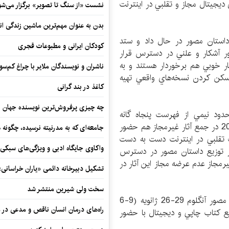
ديجيتال مجاز و تقلبي در اينترنت
نشست «از سنگ تا تصویر» برگزار می‌شو
بدن به عنوان مهم‌ترین ماشین زندگی ان
توان 35 تا 40 هزار عنوان داستان مصور در حال داد و ستد
کودکان ایرانی و مطبوعات قجری
تا 10 هزار عنوان به طور آشكار و علني در دسترس قرار
يار خوبي هم برخوردار هستند و به
ناشران و نویسندگان ملایر با چراغ کم‌س
اي عكس (JPG) يا متني (PDF) از اسكن كردن نسخه‌هاي واقعي تهيه
کاغذ در بند گرانی
چه چیزی پرفروش‌ترین نویسنده جهان را
حدود نيمي از فهرست پنجاه گانه
كتاب‌هاي پرفروش داستان مصور سال‌هاي 2010 و 2011 در جمع آثار غيرمجاز هم حضور
جامعه‌ای که به مدرنیته نرسیده، چگونه 
 (22 عنوان) به صورت تقلبي در اينترنت دست به دست
واکاوی جایگاه ادبی و ویژگی‌های سبکی
كه‌هاي مجاز توزيع داستان مصور در دسترس
غيرمجاز عدم عرضه مجاز اين آثار در
تشکیل دبیرخانه دائمی «یاران خراسانی
سخت ولی شیرین منتشر شد
مجله موتيف نيز همزمان با برگزاري جشنواره داستان مصور آنگلوم 29-26 ژانويه (9-6
راه‌های درمان انسان ناقص و مدعی در 
يع كتاب چاپي و ديجيتال با حضور