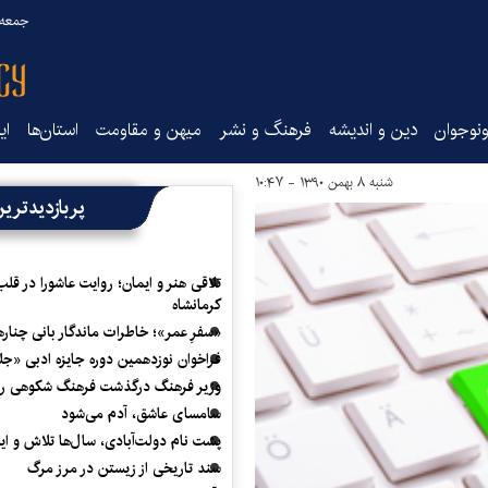
جمعه ۱۶ مرداد ۰۵
نوجوان
دین و اندیشه
فرهنگ و نشر
میهن و مقاومت
استان‌ها
ای
شنبه ۸ بهمن ۱۳۹۰ - ۱۰:۴۷
پربازدیدتری
تلاقی هنر و ایمان؛ روایت عاشورا در قلب
کرمانشاه
«سفرِ عمر»؛ خاطرات ماندگار بانی چناره
فراخوان نوزدهمین دوره جایزه ادبی «ج
وزیر فرهنگ درگذشت فرهنگ شکوهی را
سامسای عاشق، آدم می‌شود
پشت نام دولت‌آبادی، سال‌ها تلاش و ا
سند تاریخی از زیستن در مرز مرگ