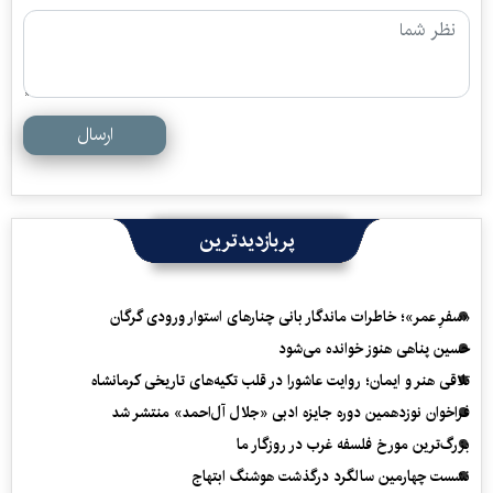
ارسال
پربازدیدترین
«سفرِ عمر»؛ خاطرات ماندگار بانی چنارهای استوار ورودی گرگان
حسین پناهی هنوز خوانده می‌شود
تلاقی هنر و ایمان؛ روایت عاشورا در قلب تکیه‌های تاریخی کرمانشاه
فراخوان نوزدهمین دوره جایزه ادبی «جلال آل‌احمد» منتشر شد
بزرگ‌ترین مورخ فلسفه غرب در روزگار ما
نشست چهارمین سالگرد درگذشت هوشنگ ابتهاج