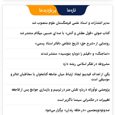
تازه‌ها
پربازدیدها
مدیر انتشارات و اسناد علمی فرهنگستان علوم منصوب شد
کتاب صوتی «قول عطش و آتش» با صدای حسین مهکام منتشر شد
رونمایی از «شرح حق؛ تاریخ شفاهی دفاتر اسناد رسمی»
«نماجنگ» و «فیلم را دوباره بنویسید» منتشر شدند
مشروطه در تفکر اسلامی ریشه دارد
یکی از اهداف فیدیبو ایجاد ارتباط میان جامعه کتابخوان با مخاطبان تئاتر و
موسیقی است
پژوهشی نوآورانه درباره نقش هنر در ترمیم و بازسازی جوامع پس از فاجعه
تغییرات در حکمرانی سینما ناگزیر است
صدونودوپنجمین «در حلقه رندان» برگزار می‌شود