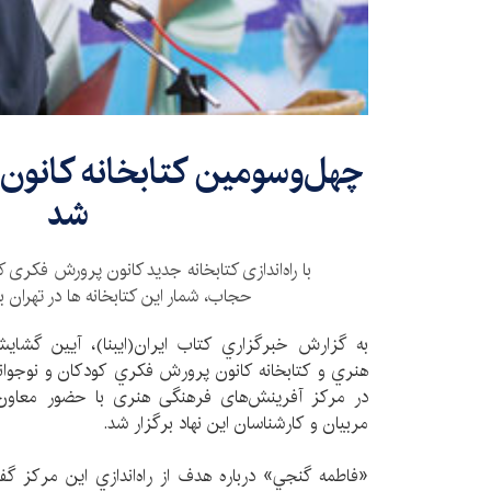
چهل‌وسومين کتابخانه‌ کانون در
شد
با راه‌اندازی کتابخانه‌ جدید کانون پرورش فکری 
حجاب، شمار اين كتابخانه ها در تهران به 43 مرکز ‌رسيد
به گزارش خبرگزاري كتاب ايران(ايبنا)، آيین گش
در مرکز آفرینش‌های فرهنگی هنری با حضور معاون 
مربيان و كارشناسان اين نهاد برگزار شد.
«فاطمه گنجي» درباره هدف از راه‌اندازي اين مركز گ