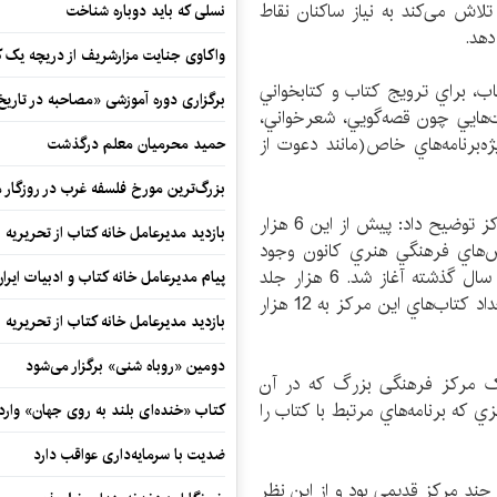
اش می‌کند به نياز ساکنان نقاط
نسلی که باید دوباره شناخت
دهد.
واکاوی جنایت مزارشریف از دریچه یک 
اب، براي ترويج كتاب و كتابخواني
برگزاری دوره آموزشی «مصاحبه در تاری
يت‌هايي چون قصه‌گويي، شعرخواني،
‌برنامه‌هاي خاص(مانند دعوت از
حمید محرمیان معلم درگذشت
بزرگ‌ترین مورخ فلسفه غرب در روزگار م
گنجي درباره اقدامات انجام شده براي راه‌اندازي اين مركز توضيح داد: پيش از اين 6 هزار
بازدید مدیرعامل خانه کتاب از تحریریه ای
ش‌هاي فرهنگي هنري كانون وجود
داشتند كه تعمير و برچسب‌زني اين كتاب‌ها از دي‌ماه سال گذشته آغاز شد. 6 هزار جلد
پیام مدیرعامل خانه کتاب و ادبیات ایرا
كتاب ديگر نيز به اين مجموعه افزوده شدند و ‌اكنون تعداد كتاب‌هاي اين مركز به 12 هزار
بازدید مدیرعامل خانه کتاب از تحریریه ای
دومین «روباه شنی» برگزار می‌شود
یک مرکز فرهنگی بزرگ که در آن
ي كه برنامه‌هاي مرتبط با كتاب را
کتاب «خنده‌ای بلند به روی جهان» وارد 
ضدیت با سرمایه‌داری عواقب دارد
 چند مرکز قدیمی بود و از این نظر