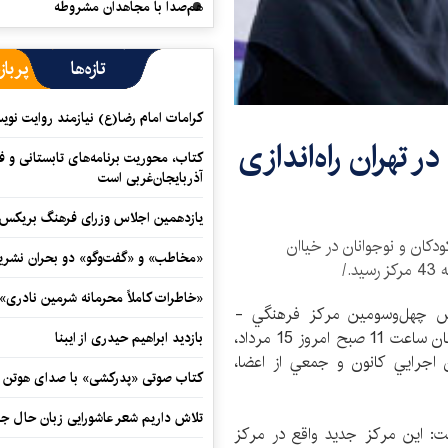
هم‌صدا با مجاهدان مشروطه
تازه‌ها
پرباز
کرامات امام رضا(ع) نیازمند روایت نو
 تهران راه‌اندازی
کتاب، محوریت برنامه‌های تابستانی و ف
آذربایجان‌غربی است
یازدهمین اجلاس وزرای فرهنگ بریکس آ
کودکان و نوجوانان در خياان
«مخاطب» و «گفت‌وگو» دو بحران نشری
./
«خاطرات کاملاً محرمانه شرمین نادری»
ایش چهل‌وسومين مرکز فرهنگي -
هنري و كتابخانه‌ كانون پرورش فكري كودكان و نوجوانان ساعت 11 صبح امروز 15 مرداد،
بازدید ابراهیم حیدری از ایبنا
اجرايي كانون و جمعي از اعضا،
کتاب صوتی «پدرکشی» با صدای هوتن ش
تلاش داریم شعر عاشورایی زبان حال جا
فت: اين مرکز جدید واقع در مرکز