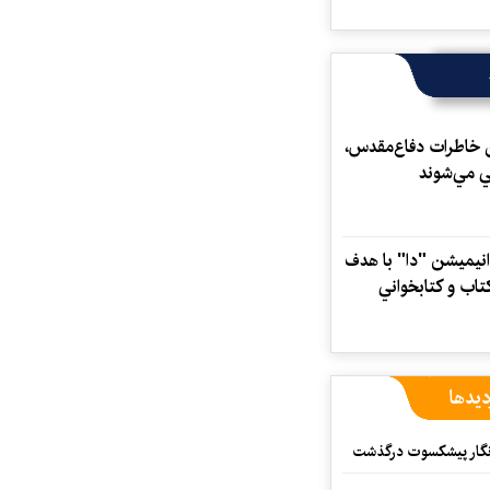
 خاطرات دفاع‌مقدس،
ي مي‌شوند
نيميشن "دا" با هدف
تاب و كتابخواني
دیدها
مه‌نگار پیشکسوت درگذشت