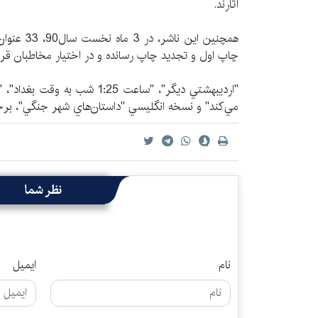
آثارند.
همچنين اين 
چاپ اول و تجديد چاپ رسانده و در اختيار مخاطبان قرا
"ارديبهشتي ديگر"، "ساعت 1:25 شب
مي‌كند" و نسخه انگليسي "داستان‌هاي شهر جنگي"، برخي 
نظر شما
نام
ایمیل