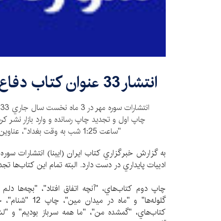
انتشار 33 عنوان كتاب دفاع مقدس در 3 ماه
ا
چاپ اول و تجديد چاپ رسانده و وارد بازار نشر كر
"ساعت 1:25 شب به وقت بغداد"، عناوين برخي از اين آثارند./
ادبيات پايداري در دست دارد. البته تمام اين كتاب‌ها تجدي
چاپ دوم كتاب‌هاي، "آنچه اتفاق افتاد"، "بچه‌ها دلم
كتاب‌هاي، "گمشده من"، "ما همه سرباز بوديم" و "لش