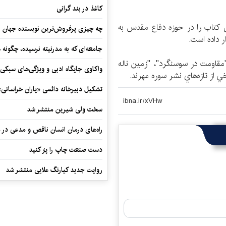
کاغذ در بند گرانی
ناشر، در 3 ماه نخست سال90، 33 عنوان كتاب را در حوزه دفاع مقدس به
چه چیزی پرفروش‌ترین نویسنده جهان را
ر داده است.
جامعه‌ای که به مدرنیته نرسیده، چگونه 
 به وقت بغداد"، "مقاومت در سوسنگرد"، "زمين ناله
واکاوی جایگاه ادبی و ویژگی‌های سبکی
از تازه‌هاي نشر سوره مهر‌ند.
تشکیل دبیرخانه دائمی «یاران خراسانی
سخت ولی شیرین منتشر شد
راه‌های درمان انسان ناقص و مدعی در 
دست صنعت چاپ را پرُ کنید
روایت جدید کیارنگ علایی منتشر شد