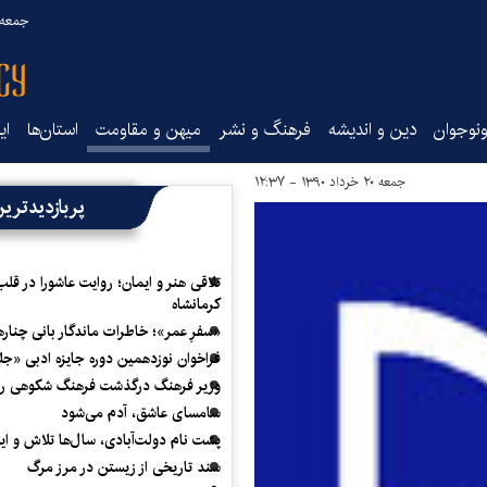
جمعه ۱۶ مرداد ۰۵
نوجوان
دین و اندیشه
فرهنگ و نشر
میهن و مقاومت
استان‌ها
ای
جمعه ۲۰ خرداد ۱۳۹۰ - ۱۲:۳۷
پربازدیدتری
تلاقی هنر و ایمان؛ روایت عاشورا در قلب
کرمانشاه
«سفرِ عمر»؛ خاطرات ماندگار بانی چناره
فراخوان نوزدهمین دوره جایزه ادبی «ج
وزیر فرهنگ درگذشت فرهنگ شکوهی را
سامسای عاشق، آدم می‌شود
پشت نام دولت‌آبادی، سال‌ها تلاش و ا
سند تاریخی از زیستن در مرز مرگ