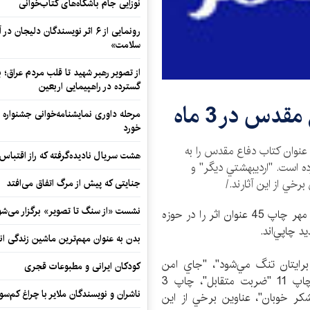
نوزایی جام باشگاه‌های کتاب‌خوانی
رونمایی از ۶ اثر نویسندگان دلیجان
سلامت»
از تصویر رهبر شهید تا قلب مردم عراق؛
گسترده در راهپیمایی اربعین
مرحله داوری نمایشنامه‌خوانی جشنواره 
خورد
نتشارات سوره مهر در 3 ماه نخست سال جاري 33 عنوان كتاب دفاع مقدس را به
هشت سریال نادیده‌گرفته که راز اقتباس
ده است. "ارديبهشتي ديگر" و
جنایتی که پیش از مرگ اتفاق می‌افتد
نشست «از سنگ تا تصویر» برگزار می‌شو
به گزارش خبرگزاري كتاب ايران (ايبنا) انتشارات سوره مهر چاپ 45 عنوان اثر را در حوزه
د چاپي‌اند.
بدن به عنوان مهم‌ترین ماشین زندگی ان
 برايتان تنگ مي‌شود"، "جاي امن
کودکان ایرانی و مطبوعات قجری
گلوله‌ها" و "ماه در ميدان مين"، چاپ 12 "شنام"، چاپ 11 "ضربت متقابل"، چاپ 3
ناشران و نویسندگان ملایر با چراغ کم‌س
كر خوبان"، عناوين برخي از اين