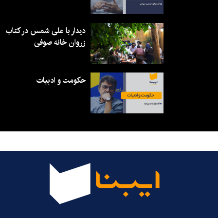
دیدار با علی شمس در کتاب
زروان خانه صوفی
حکومت و ادبیات