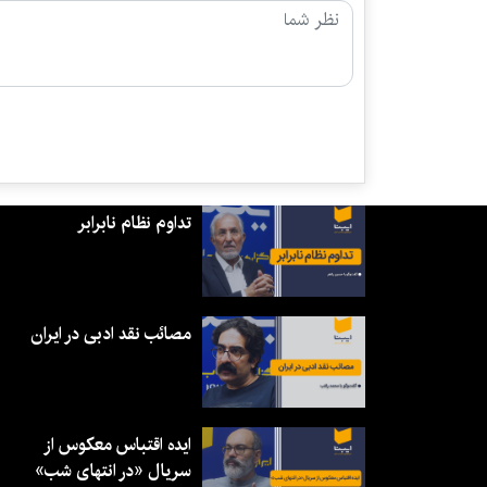
تداوم نظام نابرابر
مصائب نقد ادبی در ایران
ایده اقتباس معکوس از
سریال «در انتهای شب»