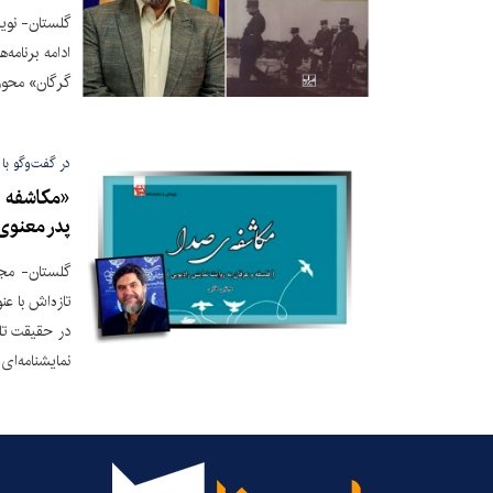
گلستان- نوی
ادامه برنام
گرگان» محور 
در گفت‌وگو با 
«مکاشفه ص
پدر معنوی
گلستان- مجت
تازه‌اش با ع
در حقیقت تل
نمایشنامه‌ای 