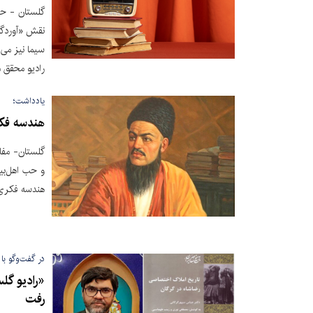
گلستان - حی
نقش «آوردگاه
سیما نیز می‌
رادیو محقق 
یادداشت؛
هندسه فک
گلستان- مفا
و حب اهل‌بی
هندسه فکری
در گفت‌وگو با 
«رادیو گل
رفت