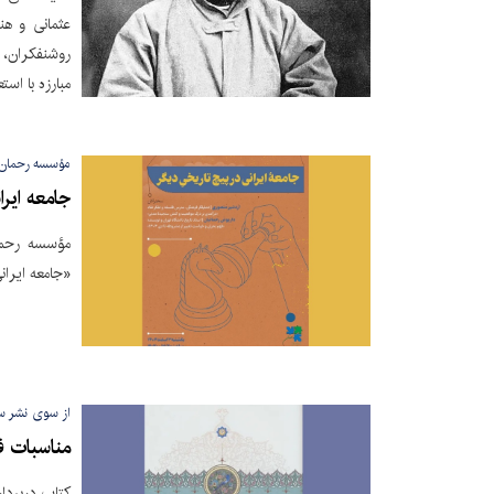
عثمانی و هن
روشنفکران، 
مبارزه با استع
مؤسسه رحمان ب
جامعه ایرا
مؤسسه رحما
«جامعه ایران
از سوی نشر س
مناسبات فر
کتاب دربردا