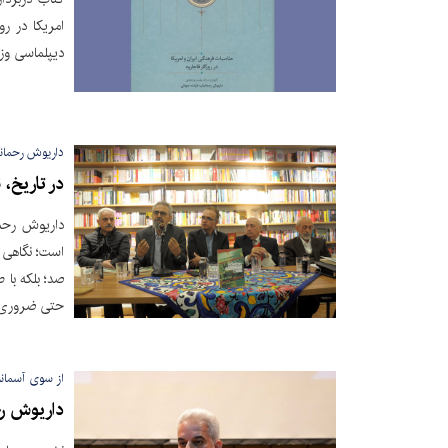
امریکا در رو
دیپلماسی وز
داریوش رحمانی
در تاریخ، 
داریوش رحما
است؛ نگاهی ک
صد؛ بلکه با 
حتی ضروری
از سوی آسمانه
داریوش رحم