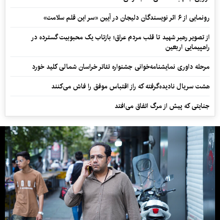
رونمایی از ۶ اثر نویسندگان دلیجان در آیین «سر این قلم سلامت»
از تصویر رهبر شهید تا قلب مردم عراق؛ بازتاب یک محبوبیت گسترده در
راهپیمایی اربعین
مرحله داوری نمایشنامه‌خوانی جشنواره تئاتر خراسان شمالی کلید خورد
هشت سریال نادیده‌گرفته که راز اقتباس موفق را فاش می‌کنند
جنایتی که پیش از مرگ اتفاق می‌افتد