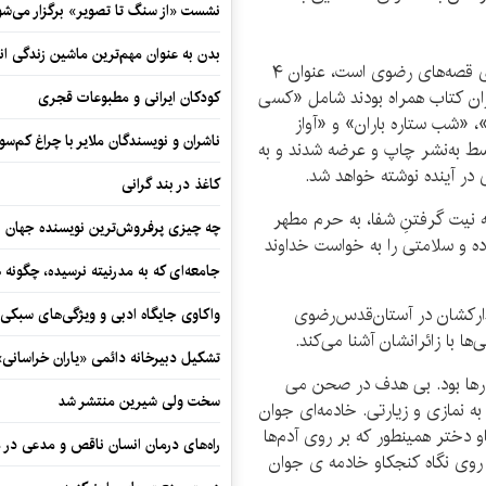
نشست «از سنگ تا تصویر» برگزار می‌شو
بدن به عنوان مهم‌ترین ماشین زندگی ان
«شهد شیرین شفا» پنجمین جلد از مجموعه هشت‌جلدی قصه‌های رضوی است، عنوان ۴
ران کتاب همراه بودند شامل «کسی
کودکان ایرانی و مطبوعات قجری
شب ستاره باران» و «آواز
ناشران و نویسندگان ملایر با چراغ کم‌س
ط به‌نشر چاپ و عرضه شدند و به
کاغذ در بند گرانی
 نیت گرفتنِ شفا، به حرم مطهر
چه چیزی پرفروش‌ترین نویسنده جهان را
ده و سلامتی را به خواست خداوند
جامعه‌ای که به مدرنیته نرسیده، چگونه 
دارکشان در آستان‌قدس‌رضوی
واکاوی جایگاه ادبی و ویژگی‌های سبکی
ها با زائرانشان آشنا می‌کند.
تشکیل دبیرخانه دائمی «یاران خراسانی
رها بود. بی هدف در صحن می
سخت ولی شیرین منتشر شد
 نمازی و زیارتی. خادمه‌ای جوان
دختر همینطور که بر روی آدم‌ها
راه‌های درمان انسان ناقص و مدعی در 
 روی نگاه کنجکاو خادمه ی جوان