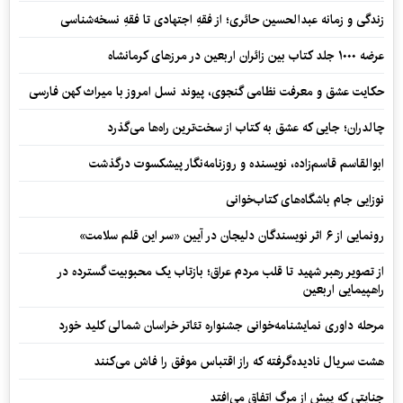
زندگی و زمانه عبدالحسین حائری؛ از فقهِ اجتهادی تا فقهِ نسخه‌شناسی
عرضه ۱۰۰۰ جلد کتاب بین زائران اربعین در مرزهای کرمانشاه
حکایت عشق و معرفت نظامی گنجوی، پیوند نسل امروز با میراث کهن فارسی
چالدران؛ جایی که عشق به کتاب از سخت‌ترین راه‌ها می‌گذرد
ابوالقاسم قاسم‌زاده، نویسنده و روزنامه‌نگار پیشکسوت درگذشت
نوزایی جام باشگاه‌های کتاب‌خوانی
رونمایی از ۶ اثر نویسندگان دلیجان در آیین «سر این قلم سلامت»
از تصویر رهبر شهید تا قلب مردم عراق؛ بازتاب یک محبوبیت گسترده در
راهپیمایی اربعین
مرحله داوری نمایشنامه‌خوانی جشنواره تئاتر خراسان شمالی کلید خورد
هشت سریال نادیده‌گرفته که راز اقتباس موفق را فاش می‌کنند
جنایتی که پیش از مرگ اتفاق می‌افتد