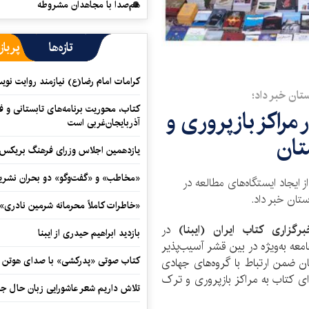
هم‌صدا با مجاهدان مشروطه
تازه‌ها
پرباز
کرامات امام رضا(ع) نیازمند روایت نو
ستان خبر داد؛
کتاب، محوریت برنامه‌های تابستانی و ف
مراکز بازپروری و
آذربایجان‌غربی است
تان
یازدهمین اجلاس وزرای فرهنگ بریکس آ
«مخاطب» و «گفت‌وگو» دو بحران نشری
 ایجاد ایستگاه‌های مطالعه در
ستان خبر داد.
«خاطرات کاملاً محرمانه شرمین نادری»
برگزاری کتاب ایران (ایبنا)
در
بازدید ابراهیم حیدری از ایبنا
ه به‌ویژه در بين قشر آسيب‏‌پذير
کتاب صوتی «پدرکشی» با صدای هوتن ش
ان ضمن ارتباط با گروه‌های جهادی
ای کتاب به مراکز بازپروری و ترک
تلاش داریم شعر عاشورایی زبان حال جا