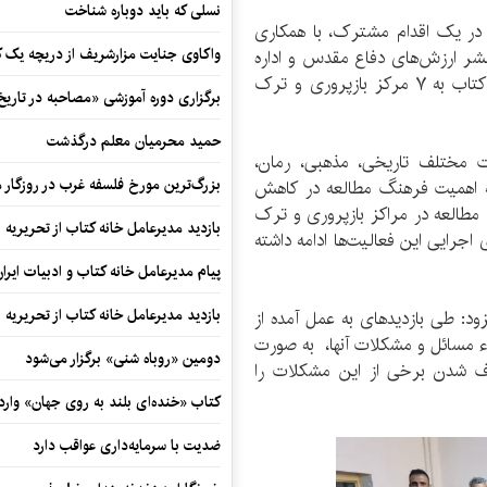
نسلی که باید دوباره شناخت
ه در یک اقدام مشترک، با همکاری
واکاوی جنایت مزارشریف از دریچه یک 
 نشر ارزش‌های دفاع مقدس و اداره
کل فرهنگ و ارشاد اسلامی استان، بیش از ۶۰۰ جلد کتاب به ۷ مرکز بازپروری و ترک
برگزاری دوره آموزشی «مصاحبه در تاری
حمید محرمیان معلم درگذشت
ات مختلف تاریخی، مذهبی، رمان،
بزرگ‌ترین مورخ فلسفه غرب در روزگار م
به اهمیت فرهنگ مطالعه در کاهش
 مطالعه در مراکز بازپروری و ترک
بازدید مدیرعامل خانه کتاب از تحریریه ای
 اجرایی این فعالیت‌ها ادامه داشته
پیام مدیرعامل خانه کتاب و ادبیات ایرا
بازدید مدیرعامل خانه کتاب از تحریریه ای
ود: طی بازدیدهای به عمل آمده از
 مسائل و مشکلات آنها، به صورت
دومین «روباه شنی» برگزار می‌شود
طرف شدن برخی از این مشکلات را
کتاب «خنده‌ای بلند به روی جهان» وارد 
ضدیت با سرمایه‌داری عواقب دارد