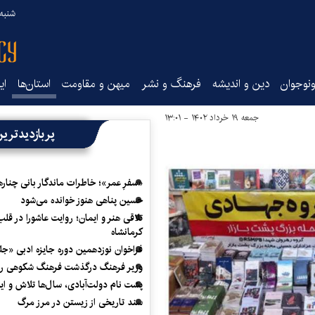
شنبه ۱۷ مرداد ۵
نوجوان
دین و اندیشه
فرهنگ و نشر
میهن و مقاومت
استان‌ها
ای
جمعه ۱۹ خرداد ۱۴۰۲ - ۱۳:۰۱
پربازدیدتری
«سفرِ عمر»؛ خاطرات ماندگار بانی چناره
حسین پناهی هنوز خوانده می‌شود
تلاقی هنر و ایمان؛ روایت عاشورا در قلب
کرمانشاه
فراخوان نوزدهمین دوره جایزه ادبی «ج
وزیر فرهنگ درگذشت فرهنگ شکوهی را
پشت نام دولت‌آبادی، سال‌ها تلاش و ا
سند تاریخی از زیستن در مرز مرگ