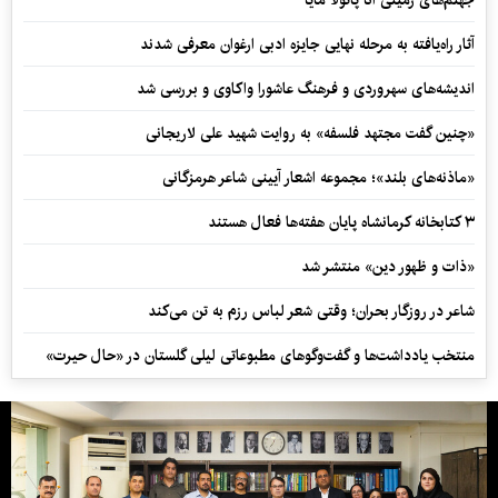
جهنم‌های زمینی آنا پائولا مایا
آثار راه‌یافته به مرحله نهایی جایزه ادبی ارغوان معرفی شدند
اندیشه‌های سهروردی و فرهنگ عاشورا واکاوی و بررسی شد
«چنین گفت مجتهد فلسفه» به روایت شهید علی لاریجانی
«ماذنه‌های بلند»؛ مجموعه اشعار آیینی شاعر هرمزگانی
۳ کتابخانه کرمانشاه پایان هفته‌ها فعال هستند
«ذات و ظهور دین» منتشر شد
شاعر در روزگار بحران؛ وقتی شعر لباس رزم به تن می‌کند
منتخب یادداشت‌ها و گفت‌وگوهای مطبوعاتی لیلی گلستان در «حال حیرت»