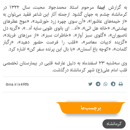
به گزارش
ایبنا
؛ ‎مرحوم استاد محمدجواد محبت، سال ۱۳۲۲ در
کرمانشاه چشم به جهان گشود.‎ ازجمله آثار این شاعر فقید می‌توان به
«از خیمه‌های عاشورا»، «آن سوی چهره زرد خورشید»، «موج عطرهای
بهشتی»، «خانه هل اتی»، «آه... ای بانوی طوبی سایه آه...»، «گریه دل
ناصبوران»، «گلوی سبز آواز»، «خاطرات سبز»، «از مرزهای فریاد»،
«گزیده ادبیات معاصر»، «قلب را فرصت حضور دهید»، «رگبار
کلمات»، «کوچه باغ آسمان»، «با بال این پرنده سفر کن» اشاره ‎کرد.
وی سه‌شنبه ۲۳ اسفند‌ماه به دلیل عارضه قلبی در بیمارستان ‎تخصصی
قلب امام علی‌(ع) شهر کرمانشاه درگذشت.
برچسب‌ها
کرمانشاه