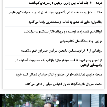
عرضه ۱۰۰۰ جلد کتاب بین زائران اربعین در مرزهای کرمانشاه
حکایت عشق و معرفت نظامی گنجوی، پیوند نسل امروز با میراث کهن فارسی
چالدران؛ جایی که عشق به کتاب از سخت‌ترین راه‌ها می‌گذرد
ابوالقاسم قاسم‌زاده، نویسنده و روزنامه‌نگار پیشکسوت درگذشت
نوزایی جام باشگاه‌های کتاب‌خوانی
رونمایی از ۶ اثر نویسندگان دلیجان در آیین «سر این قلم سلامت»
از تصویر رهبر شهید تا قلب مردم عراق؛ بازتاب یک محبوبیت گسترده در
راهپیمایی اربعین
مرحله داوری نمایشنامه‌خوانی جشنواره تئاتر خراسان شمالی کلید خورد
هشت سریال نادیده‌گرفته که راز اقتباس موفق را فاش می‌کنند