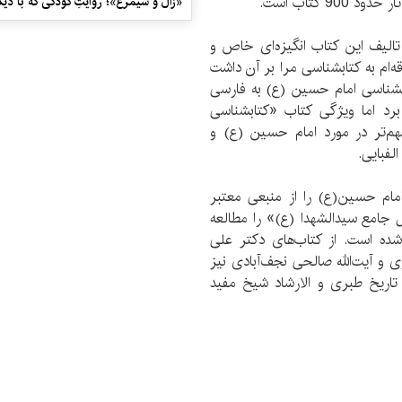
 کتاب است.
«زال و سیمرغ»؛ روایتِ کودکی که با دیگ
تالیف این کتاب انگیزه‌ای خاص و
‌ام به کتابشناسی مرا بر آن داشت
تابشناسی امام حسین (ع) به فارسی
برد اما ویژگی کتاب «کتابشناسی
م‌تر در مورد امام حسین (ع) و
لفبایی.
مام حسین(ع) را از منبعی معتبر
ل جامع سیدالشهدا (ع)» را مطالعه
ده است. از کتاب‌های دکتر علی
 آیت‌الله صالحی نجف‌آبادی نیز
 تاریخ طبری و الارشاد شیخ مفید