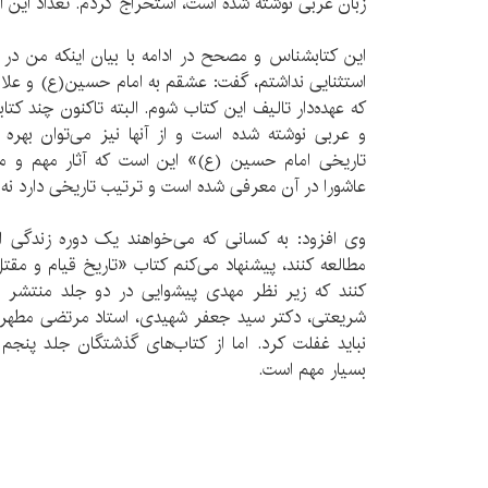
زبان عربی نوشته شده ‌است، استخراج کردم. تعداد این آثار حدود 900
این کتابشناس و مصحح در ادامه با بیان اینکه من در 
استثنایی نداشتم، گفت: عشقم به امام حسین(ع) و علاقه
که عهده‌دار تالیف این کتاب شوم. البته تاکنون چند ک
و عربی نوشته شده است و از آنها نیز می‌توان بهره 
تاریخی امام حسین (ع)» این است که آثار مهم و مه
عاشورا در آن معرفی شده است و ترتیب تاریخی دارد نه ا
وی افزود: به کسانی که می‌خواهند یک دوره زندگی ا
مطالعه کنند، پیشنهاد می‌کنم کتاب «تاریخ قیام و مقت
کنند که زیر نظر مهدی پیشوایی در دو جلد منتشر ش
شریعتی، دکتر سید جعفر شهیدی، استاد مرتضی مطهری و
نباید غفلت کرد. اما از کتاب‌های گذشتگان جلد پنجم
بسیار مهم است.