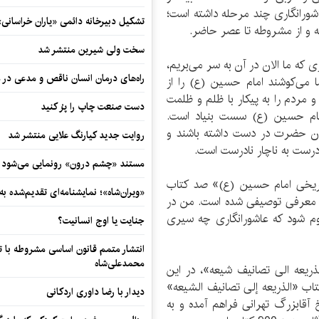
اشورانگاری چند مرحله داشته است؛
تشکیل دبیرخانه دائمی «یاران خراسانی
ه و از مشروطه تا عصر حاضر.
سخت ولی شیرین منتشر شد
 که ما الان در آن به سر می‌بریم،
راه‌های درمان انسان ناقص و مدعی در 
 می‌کوشند امام حسین (ع) را از
 مردم را به پیکار با ظلم و ظلمت
دست صنعت چاپ را پرُ کنید
 امام حسین (ع) سست بنیاد است.
 آن حضرت در دست داشته باشند و
روایت جدید کیارنگ علایی منتشر شد
درست به ناچار نادرست است.
مستند «چشم درون» رونمایی می‌شود
تاریخی امام حسین (ع)» صد کتاب
«ویران‌شاه»؛ نمایشنامه‌ای تقدیم‌شده به
 معرفی توصیفی شده‌ است. من در
لوم شود که عاشورانگاری چه سیری
جنایت یا اوج انسانیت؟
انتشار متمم قانون اساسی مشروطه با 
محمدعلی‌شاه
ریعه الی تصانیف شیعه»، در این
اب «الذریعه إلی تصانیف الشیعه»
دیدار با رضا داوری اردکانی
 آقابزرگ تهرانی فراهم آمده و به