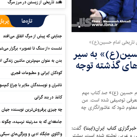
سند تاریخی از زیستن در مرز مرگ
تازه‌ها
پرباز
جنایتی که پیش از مرگ اتفاق می‌افتد
سی تاریخی امام حسین(ع)»
نشست «از سنگ تا تصویر» برگزار می‌شو
سین(ع)» به سیر
بدن به عنوان مهم‌ترین ماشین زندگی ان
‌های گذشته توجه
کودکان ایرانی و مطبوعات قجری
ناشران و نویسندگان ملایر با چراغ کم‌س
مام حسین (ع)» صد کتاب مهم
کاغذ در بند گرانی
معرفی توصیفی شده‌ است. من
 معلوم شود که عاشورانگاری چه
چه چیزی پرفروش‌ترین نویسنده جهان را
جامعه‌ای که به مدرنیته نرسیده، چگونه 
خبرگزاری کتاب ایران(ایبنا)
گفت:
واکاوی جایگاه ادبی و ویژگی‌های سبکی
سی و عربی نوشته شده است، بیشتر