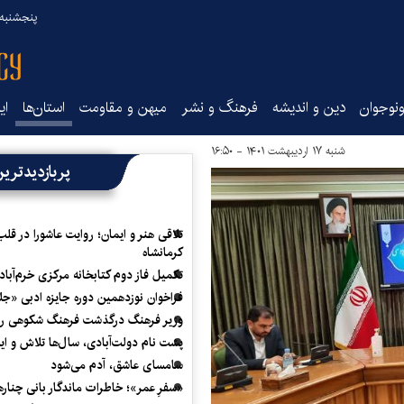
پنجشنبه ۱۵ مرداد ۰۵
نوجوان
دین و اندیشه
فرهنگ و نشر
میهن و مقاومت
استان‌ها
ای
شنبه ۱۷ اردیبهشت ۱۴۰۱ - ۱۶:۵۰
پربازدیدتری
تلاقی هنر و ایمان؛ روایت عاشورا در قلب
کرمانشاه
تکمیل فاز دوم کتابخانه مرکزی خرم‌آباد
فراخوان نوزدهمین دوره جایزه ادبی «ج
وزیر فرهنگ درگذشت فرهنگ شکوهی را
پشت نام دولت‌آبادی، سال‌ها تلاش و ا
سامسای عاشق، آدم می‌شود
«سفرِ عمر»؛ خاطرات ماندگار بانی چناره