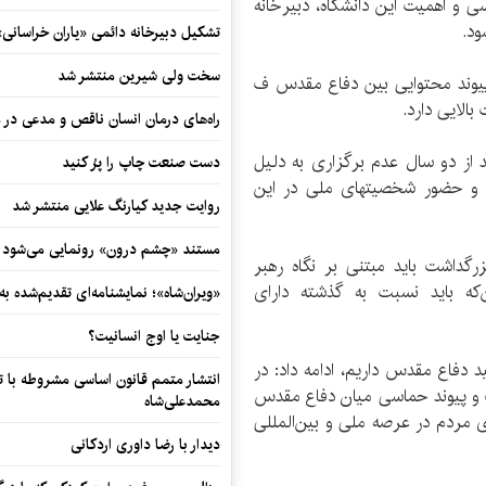
ی و اهمیت این دانشگاه، دبیرخانه
ود.
تشکیل دبیرخانه دائمی «یاران خراسانی
سخت ولی شیرین منتشر شد
پیوند محتوایی بین دفاع مقدس ف
الایی دارد.
راه‌های درمان انسان ناقص و مدعی در 
از دو سال عدم برگزاری به دلیل
دست صنعت چاپ را پرُ کنید
ت و حضور شخصیتهای ملی در این
روایت جدید کیارنگ علایی منتشر شد
مستند «چشم درون» رونمایی می‌شود
رگداشت باید مبتنی بر نگاه رهبر
که باید نسبت به گذشته دارای
«ویران‌شاه»؛ نمایشنامه‌ای تقدیم‌شده به
جنایت یا اوج انسانیت؟
 در خطه خراسان بزرگ ۲۳ هزار شهید دفاع مقدس داریم، ادامه داد: در
انتشار متمم قانون اساسی مشروطه با 
باید نسبت و پیوند حماسی میان دفاع مقدس
محمدعلی‌شاه
ای مردم در عرصه ملی و بین‌المللی
دیدار با رضا داوری اردکانی