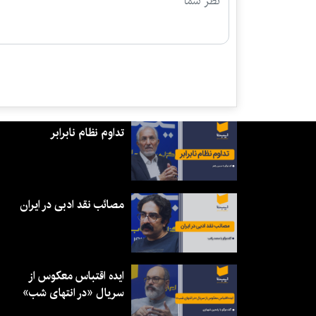
تداوم نظام نابرابر
مصائب نقد ادبی در ایران
ایده اقتباس معکوس از
سریال «در انتهای شب»