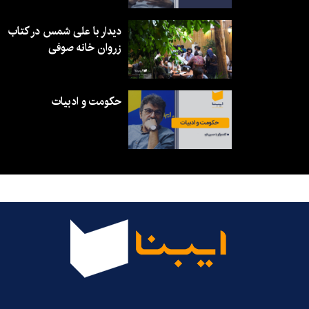
دیدار با علی شمس در کتاب
زروان خانه صوفی
حکومت و ادبیات