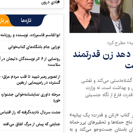
آبادی درون
تازه‌ها
پرباز
ابوالقاسم قاسم‌زاده، نویسنده و روزنا
یه» مطرح کرد:
نوزایی جام باشگاه‌های کتاب‌خوانی
 دهد زن قدرتمند
رونمایی از ۶ اثر نویسندگان دلیجان
ت
سلامت»
از تصویر رهبر شهید تا قلب مردم عراق؛
 گشاده‌دستی می‌کند و نقشی
گسترده در راهپیمایی اربعین
ش و بهداشت است، نه وزارت
 قدرت فارغ از نگاه جنسیتی
مرحله داوری نمایشنامه‌خوانی جشنواره 
خورد
هشت سریال نادیده‌گرفته که راز اقتباس
ر کتاب «زنان و قدرت؛ یک بیانیه»
آماج حمله‌ها و تحقیرهای بی‌رحمانه
جنایتی که پیش از مرگ اتفاق می‌افتد
ران باستان جست‌وجو می‌کند و به