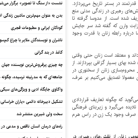
رتمند در بستر تاریخ می‌پردازد.
نشست «از سنگ تا تصویر» برگزار می‌شو
نقش‌های رهبری در زندگی مدنی منع
بدن به عنوان مهم‌ترین ماشین زندگی ان
ریف شده است. از مدوسا گرفته تا
لیزابت وارن که گفته شد سر جایش
کودکان ایرانی و مطبوعات قجری
درباره رابطه زنان با قدرت وجود
ناشران و نویسندگان ملایر با چراغ کم‌س
کاغذ در بند گرانی
اند و معتقد است زنان حتی وقتی
شده بهای بسیار گزافی بپردازند. از
چه چیزی پرفروش‌ترین نویسنده جهان را
تر محروم‌سازی زنان از سخنوری در
ن معمولا تصدیق می‌کنیم بر عرف،
جامعه‌ای که به مدرنیته نرسیده، چگونه 
واکاوی جایگاه ادبی و ویژگی‌های سبکی
ی‌گوید که چگونه تعاریف قراردادی
تشکیل دبیرخانه دائمی «یاران خراسانی
نادیده می‌گیرد و زیربنای فرهنگی
به صرف وجود یک زن در راس هرم
سخت ولی شیرین منتشر شد
راه‌های درمان انسان ناقص و مدعی در 
ومر، زنان از نقش‌های رهبری در