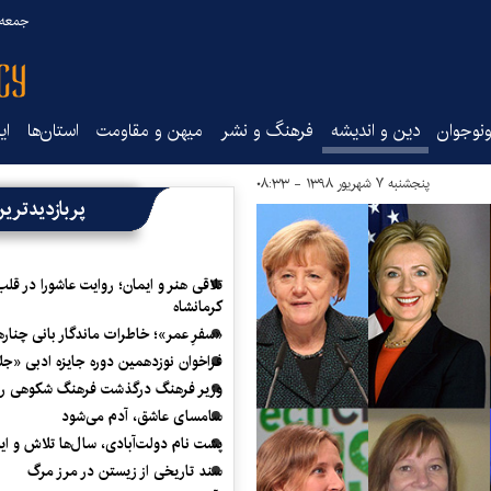
جمعه ۱۶ مرداد ۰۵
نوجوان
دین و اندیشه
فرهنگ و نشر
میهن و مقاومت
استان‌ها
ای
پنجشنبه ۷ شهریور ۱۳۹۸ - ۰۸:۳۳
پربازدیدتری
تلاقی هنر و ایمان؛ روایت عاشورا در قلب
کرمانشاه
«سفرِ عمر»؛ خاطرات ماندگار بانی چناره
فراخوان نوزدهمین دوره جایزه ادبی «ج
وزیر فرهنگ درگذشت فرهنگ شکوهی را
سامسای عاشق، آدم می‌شود
پشت نام دولت‌آبادی، سال‌ها تلاش و ا
سند تاریخی از زیستن در مرز مرگ