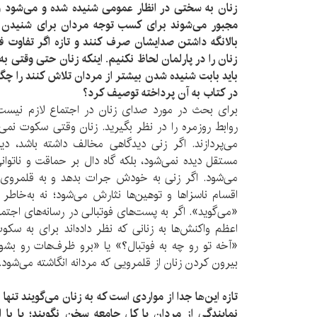
زنان به سختی در انظار عمومی شنیده شده و می‌شود و
مجبور می‌شوند برای کسب توجه مردان برای شنیدن 
بالا‌نگه داشتن صدایشان صرف کنند و تازه اگر تفاوت
زنان را در پارلمان لحاظ نکنیم. اینکه زنان حتی وقتی 
باید بابت شنیده شدن بیشتر از مردان تلاش کنند را چگو
در کتاب به آن پرداخته توصیف کرد؟
برای بحث در مورد صدای زنان در اجتماع لازم نیس
روابط روزمره را در نظر بگیرید. زنان وقتی سکوت نمی
می‌پردازند. اگر زنی دیدگاهی مخالف داشته باشد
مستقل دیده نمی‌شود، بلکه گاه دال بر حماقت و ناتوا
می‌شود. اگر زنی به خودش جرات بدهد و به قلمروی م
اقسام ناسزاها و توهین‌ها نثارش می‌شود؛ نه به‌خاطر آ
«می‌گوید». اگر به پست‌های فوتبالی در رسانه‌های اجتم
اعظم واکنش‌ها به زنانی که نظر داده‌اند برای به سک
«آخه تو رو چه به فوتبال؟» یا «برو ظرف‌هات رو بشو
بیرون کردن زنان از قلمرویی که مردانه انگاشته می‌شود.
تازه این‌ها جدا از مواردی است که به زنان می‌گویند تنها
نمایندگی از مردان یا کل جامعه سخن
نگویند؛ یا با