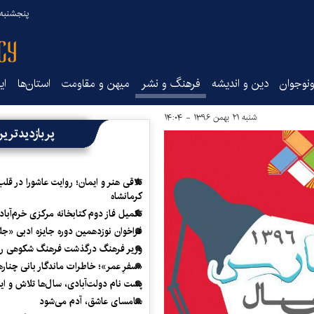
پنجشنبه ۱۵ مرداد ۰۵
نوجوان
دین و اندیشه
فرهنگ و نشر
میهن و مقاومت
استان‌ها
ای
شنبه ۲۱ بهمن ۱۳۹۶ - ۱۴:۰۴
پربازدیدتری
تلاقی هنر و ایمان؛ روایت عاشورا در قلب
کرمانشاه
تکمیل فاز دوم کتابخانه مرکزی خرم‌آباد
فراخوان نوزدهمین دوره جایزه ادبی «ج
وزیر فرهنگ درگذشت فرهنگ شکوهی را
«سفرِ عمر»؛ خاطرات ماندگار بانی چناره
پشت نام دولت‌آبادی، سال‌ها تلاش و ا
سامسای عاشق، آدم می‌شود