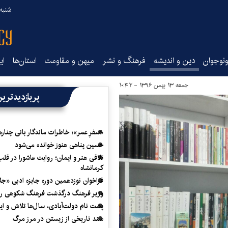
شنبه ۱۷ مرداد ۵
نوجوان
دین و اندیشه
فرهنگ و نشر
میهن و مقاومت
استان‌ها
ای
جمعه ۱۳ بهمن ۱۳۹۶ - ۱۰:۴۲
پربازدیدتری
«سفرِ عمر»؛ خاطرات ماندگار بانی چناره
حسین پناهی هنوز خوانده می‌شود
تلاقی هنر و ایمان؛ روایت عاشورا در قلب
کرمانشاه
فراخوان نوزدهمین دوره جایزه ادبی «ج
وزیر فرهنگ درگذشت فرهنگ شکوهی را
پشت نام دولت‌آبادی، سال‌ها تلاش و ا
سند تاریخی از زیستن در مرز مرگ