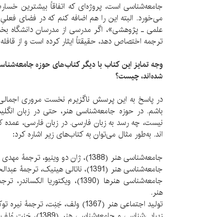
جامعه‌شناسی است، پروژه­‌ای که اتفاقاً بیشترین خسار
می­‌خورد. البته این را هم اضافه کنم که در فضای فعلیِ
علمی ـ پژوهشی»، اگر مدرسی از مدرسان دانشگاه بخشی
ترجمه اختصاص دهد، حقیقتاً ایثار کرده است و از قافله 
وجه تمایز این کتاب با دیگر کتاب­‌های حوزه جامعه­‌شنا
شده­‌اند، چیست؟
در پاسخ به این پرسش ناگزیرم نخست مروری اجمالی بر
باشم. در حوزه جامعه­‌شناسی هنر، حتی در زبان انگلیس
نیست، چه رسد به زبان فارسی. در زبان فارسی، عمده کت
اند. به­‌طور مثال می­‌توان به کتاب­‌های زیر اشاره کرد:
جامعه­‌شناسی هنر (1388)، ژان دو وینیو، ترجمۀ مهدی سحابی، نشر مرکز.
جامعه­‌شناسی هنر (1391)، ناتالی هینیک، ترجمۀ عبدالحسین نیک­ گهر، نشر آگه.
جامعه­‌شناسی هنرها (1390)، ویکتوریا
هنر.
تولید اجتماعی هنر (1367) ولف، جَنِت، ترجمۀ نیره توکلی، نشر مرکز.
زیبایی­‌شناسی و جامعه‌