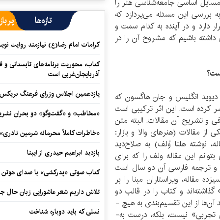
ایل اساسی جامعه­‌شناسی هنر را
ه بررسی این مسئله می‌پردازد که
تازه‌ها
پرباز
 دارد و در آینده به کدام سمت­ و
 داشته باشیم که مشروح آن را در
کرامات امام رضا(ع) نیازمند روایت نو
کتاب، محوریت برنامه‌های تابستانی و ف
است؟
آذربایجان‌غربی است
یازدهمین اجلاس وزرای فرهنگ بریکس آ
ه دیوید انگلیس و جان هاگسون که
روف Palgrave آن را در سال 2005 منتشر کرده است. این اثر ترکیبی است
«مخاطب» و «گفت‌وگو» دو بحران نشری
رفی و تشریح آن مقالات. البته متن
از مقالات (هنرهای والا و بازار:
«خاطرات کاملاً محرمانه شرمین نادری»
ه، نوشته هلنا وُلف) به صلاح‌‌دید
بازدید ابراهیم حیدری از ایبنا
توانم این مقاله ولف را که برای
ت و ترجمه فارسی آن دو سال است
کتاب صوتی «پدرکشی» با صدای هوتن ش
ده مقاله، ویراستاران مبنا را بر
اشته­‌اند و کتاب را در قالب دو
تلاش داریم شعر عاشورایی زبان حال جا
‌ها از این تقسیم­‌بندی به‌ هیچ ­
نسلی که باید دوباره شناخت
 تجربی» نیست، بلکه، درست به‌­