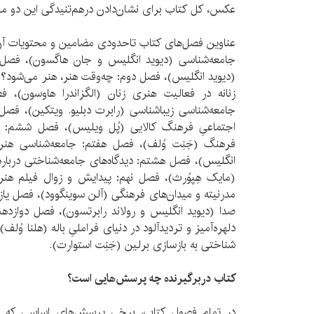
عکس، کل کتاب برای نشان‌­دادن درهم‌تنیدگی این دو م
عناوین فصل­‌های کتاب تاحدودی مضامین و محتویات آن 
جامعه­‌شناسی (دیوید انگلیس و جان هاگسون)، فصل ا
(دیوید انگلیس)، فصل دوم: چه­‌وقت هنر، هنر می­‌شود
زنانه در فعالیت هنری زنان (الگزاندرا هاوسون)، ف
جامعه‌شناسی زیباشناسی (رابرت دبلیو. ویتکین)، فصل پ
اجتماعیِ فرهنگ کالایی (پُل ویلیس)، فصل ششم: م
فرهنگ (جَنِت وُلف)، فصل هفتم: جامعه­‌شناسی هنر: 
انگلیس)، فصل هشتم: دیدگاه‌­های جامعه­‌شناختی دربار
(مایک هِپ­وُرث)، فصل نهم: پیدایش و زوال فیلم هنری
مدرنیته و میدان‌­های فرهنگی (آلن سوینگوود)، فصل یا
صدا (دیوید انگلیس و رولاند رابرتسون)، فصل دوازدهم
دلهره‌­آمیز و تردیدآلود در دنیای فراملیِ باله (هلنا وُ
شناختی به بازسازی برلین (جَنِت استوارت).
کتاب دربرگیرنده چه پرسش‌هایی است؟
در تمام فصول کتاب، برخی پرسش‌­های اساسی که در 