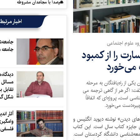
هم‌صدا با مجاهدان مشروطه
اخبار مرتبط
جامعه‌ش
روه علوم اجتماعی
جامعه 
ت را از کمبود
می‌خورد
دیدگاه‌
مسائل 
ی از راه‌یافتگان به مرحله
تقابل با
ت: اگر هر از گاهی ترجمه می­‌
شکل گر
ی است، پروژه­‌ای که اتفاقاً
ره­‌دست می­‌خورد.
آثار اند
های دیدن» نوشته ديويد انگليس و
وامگیری
یی جایزه کتاب سال است. این کتاب
فلسفی ا
ه­‌شناسی دانشگاه کردستان است.