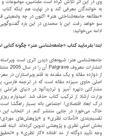
وی در این اثر تلاش کرده است مضامین، موضوعات و مس
به خوانندگان معرفی کند و در نهایت هم اینکه کتاب ب
«مطالعه جامعه‌شناختیِ هنر» اکنون در چه وضعیتی قرار
سو خواهد رفت. این با محمدی در این باره گفت‌وگویی
ادامه می‌خوانید:
ابتدا بفرمایید کتاب «جامعه­‌شناسی هنر» چگونه کتابی 
جامعه­‌شناسی هنر: شیوه­‌های دیدن اثری­ است ویراست
انتشارات مع
از دوازده مقاله و یک مقدمه به­ قلم ویراستاران در مع
اصلی حاوی سیزده مقاله است که در ترجمه فارسی، یکی 
مشارکتی دلهره ­آمیز و تردیدآلود در دنیای فراملیِ بال
وزارت ارشاد از ترکیب کتاب حذف شد. امیدوارم روزی ب
درک ابعاد اقتصادی/ اجتماعی باله بسیار راهگشا اس
خاک می­‌خورد در جایی منتشر کنم. در انتخاب این سیز
تقسیم‌­بندی «تأملات نظری» و «پژوهش­‌های موردی» گذ
بخش اصلیِ نظری و پژوهشی تدوین کرده‌­اند. البته قصد آن­
وجه تأیید دوگانه از مد افتاده «کار نظری» و «تحقیق