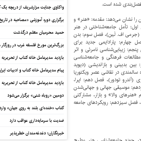
فصل­‌بندی شده است.
واکاوی جنایت مزارشریف از دریچه یک 
را نشان می­‌دهد: مقدمه: «هنر» و
برگزاری دوره آموزشی «مصاحبه در تاری
ول: تأمل جامعه­‌شناختی در هنر
حمید محرمیان معلم درگذشت
؟ (جرمی اف. لَین)، فصل سوم: بدن
صل چهارم: پارادایمی جدید برای
بزرگ‌ترین مورخ فلسفه غرب در روزگار م
نجم: زیبایی‌­شناسی نامرئی و اثر
طالعات فرهنگی و جامعه‌­شناسی
بازدید مدیرعامل خانه کتاب از تحریریه ای
بین بدبینی و بازاندیشی (دیوید
پیام مدیرعامل خانه کتاب و ادبیات ایرا
ه سالمندی در نقاشی عصر ویکتوریا
 (آندرو تودور)، فصل دهم: اپرا،
بازدید مدیرعامل خانه کتاب از تحریریه ای
زدهم: موسیقی جهانی و جهانی­‌شدن
 «هنرهای والا» و بازار، مشارکتی
دومین «روباه شنی» برگزار می‌شود
لف)، فصل سیزدهم: رویکردهای جامعه­‌
کتاب «خنده‌ای بلند به روی جهان» وارد 
ضدیت با سرمایه‌داری عواقب دارد
خبرنگاران؛ دغدغه‌مندان خطرپذیر
حوزه جامعه­‌شناسی هنر مطرح­‌