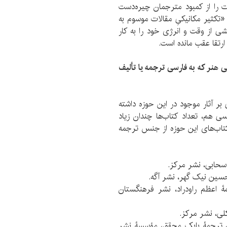
ت را از کمبود مترجمان چیره­‌دست
 «تکثیر مکانیکیِ مقالات موسوم به
 از وقت و انرژی خود را به کار
ارتقا عقب مانده است.
سی هنر که به فارسی ترجمه یا تألیف
 آثار موجود در این حوزه داشته
ی هم، تعداد کتاب­‌ها چندان زیاد
اب­‌های این حوزه از جنس ترجمه­‌
 الکساندر، ترجمۀ اعظم راودراد، نشر فرهنگستان
­شناسی هنر (1389)، جَنِت وُلف، ترجمۀ بابک محقق، مؤسسۀ نشر