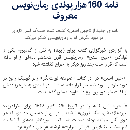
نامه‌ 160هزار پوندی رمان‌نویس
معروف
نامه‌ای جدید از «جین آستن» کشف شده است که اسرار تازه‌ای
را در مورد نگرش او به رمان‌نویسی آشکار می‌کند.
به گزارش
خبرگزاری کتاب ایران (ایبنا)
به نقل از گاردین- یکی از
نوادگان «جین آستن»، رمان‌نویس قرن هجدهم نامه‌ای از او یافته
است که قرار است چند روز دیگر به حراج گذاشته شود.
«جین آستن» در در کتاب «صومعه نورث‌انگر» ژانر گوتیک رایج در
دوره خود را مورد تمسخر قرار داده است اما در نامه‌ای به خواهرزاده‌اش
از لذات خواندن این نوع داستان‌ها سخن گفته است.
«آستن» این نامه را در تاریخ 29 اکتبر 1812 برای خواهرزاده
موردعلاقه‌اش، «آنا لِفروی» نوشته و در آن از داستان جدیدی که هر
دوی آنان خوانده بودند صحبت شد. کتاب موردنظر قصه‌ای گوتیک با
نام «خانم مک‌لارین، قربانی شرارت» نوشته «ریچل هانتر» بود.