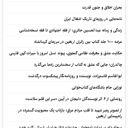
بحران اخلاق و جنون قدرت
نامه‌هایی در روزهای تاریک اشغال ایران
زندگی و زمانه عبدالحسین حائری؛ از فقهِ اجتهادی تا فقهِ نسخه‌شناسی
عرضه ۱۰۰۰ جلد کتاب بین زائران اربعین در مرزهای کرمانشاه
حکایت عشق و معرفت نظامی گنجوی، پیوند نسل امروز با میراث کهن فارسی
چالدران؛ جایی که عشق به کتاب از سخت‌ترین راه‌ها می‌گذرد
ابوالقاسم قاسم‌زاده، نویسنده و روزنامه‌نگار پیشکسوت درگذشت
نوزایی جام باشگاه‌های کتاب‌خوانی
رونمایی از ۶ اثر نویسندگان دلیجان در آیین «سر این قلم سلامت»
از تصویر رهبر شهید تا قلب مردم عراق؛ بازتاب یک محبوبیت گسترده در
راهپیمایی اربعین
مرحله داوری نمایشنامه‌خوانی جشنواره تئاتر خراسان شمالی کلید خورد