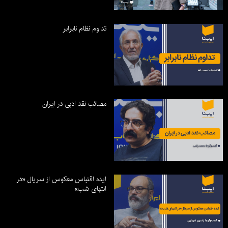
تداوم نظام نابرابر
مصائب نقد ادبی در ایران
ایده اقتباس معکوس از سریال «در
انتهای شب»