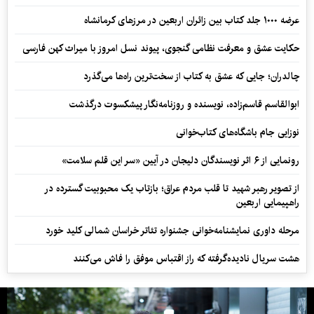
عرضه ۱۰۰۰ جلد کتاب بین زائران اربعین در مرزهای کرمانشاه
حکایت عشق و معرفت نظامی گنجوی، پیوند نسل امروز با میراث کهن فارسی
چالدران؛ جایی که عشق به کتاب از سخت‌ترین راه‌ها می‌گذرد
ابوالقاسم قاسم‌زاده، نویسنده و روزنامه‌نگار پیشکسوت درگذشت
نوزایی جام باشگاه‌های کتاب‌خوانی
رونمایی از ۶ اثر نویسندگان دلیجان در آیین «سر این قلم سلامت»
از تصویر رهبر شهید تا قلب مردم عراق؛ بازتاب یک محبوبیت گسترده در
راهپیمایی اربعین
مرحله داوری نمایشنامه‌خوانی جشنواره تئاتر خراسان شمالی کلید خورد
هشت سریال نادیده‌گرفته که راز اقتباس موفق را فاش می‌کنند