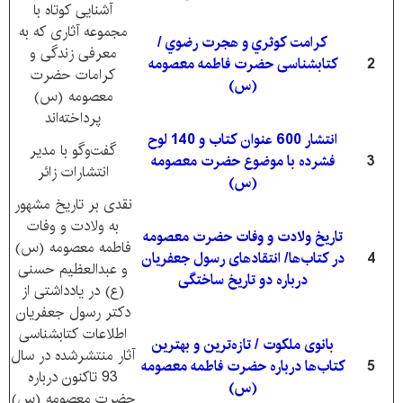
آشنایی کوتاه با
مجموعه آثاری که به
كرامت كوثري و هجرت رضوي /
معرفی زندگی و
2
کتابشناسی حضرت فاطمه معصومه
کرامات حضرت
(س)
معصومه (س)
پرداخته‌اند
انتشار 600 عنوان کتاب و 140 لوح
گفت‌وگو با مدیر
3
فشرده با موضوع حضرت معصومه
انتشارات زائر
(س)
نقدی بر تاریخ مشهور
به ولادت و وفات
تاریخ ولادت و وفات حضرت معصومه
فاطمه معصومه (س)
4
در کتاب‌ها/ انتقادهای رسول جعفریان
و عبدالعظیم حسنی
درباره دو تاریخ ساختگی
(ع) در یادداشتی از
دکتر رسول جعفریان
اطلاعات کتابشناسی
بانوی ملکوت / تازه‌ترین و بهترین
آثار منتشرشده در سال
5
کتاب‌ها درباره حضرت فاطمه معصومه
93 تاکنون درباره
(س)
حضرت معصومه (س)