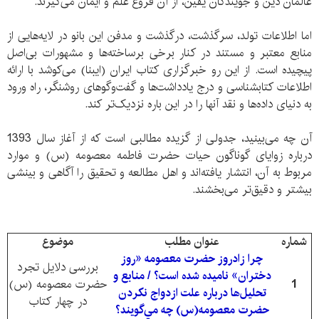
عالمان دین و جویندگان یقین، از آن فروغ علم و ایمان می‌گیرند.
اما اطلاعات تولد، سرگذشت، درگذشت و مدفن این بانو در لایه‌هایی از
منابع معتبر و مستند در کنار برخی برساخته‌ها و مشهورات بی‌اصل
پیچیده است. از این رو خبرگزاری کتاب ایران (ایبنا) می‌کوشد با ارائه
اطلاعات کتابشناسی و درج یادداشت‌ها و گفت‌وگوهای روشنگر، راه ورود
به دنیای داده‌ها و نقد آنها را در این باره نزدیک‌تر کند.
آن چه می‌بینید، جدولی از گزیده مطالبی است که از آغاز سال 1393
درباره زوایای گوناگون حیات حضرت فاطمه معصومه (س) و موارد
مربوط به آن، انتشار یافته‌اند و اهل مطالعه و تحقیق را آگاهی و بینشی
بیشتر و دقیق‌تر می‌بخشند.
شماره
عنوان مطلب
موضوع
چرا زادروز حضرت معصومه «روز
بررسی دلایل تجرد
دختران» ناميده شده است؟ / منابع و
1
حضرت معصومه (س)
تحليل‌ها درباره علت ازدواج نکردن
در چهار کتاب
حضرت معصومه(س) چه مي‌گويند؟