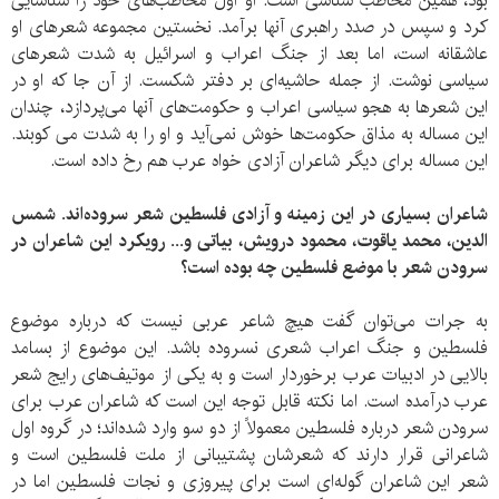
بود، همین مخاطب شناسی است. او اول مخاطب‌های خود را شناسایی
کرد و سپس در صدد راهبری آنها برآمد. نخستین مجموعه شعرهای او
عاشقانه است، اما بعد از جنگ اعراب و اسرائیل به شدت شعرهای
سیاسی نوشت. از جمله حاشیه‌ای بر دفتر شکست. از آن جا که او در
این شعرها به هجو سیاسی اعراب و حکومت‌های آنها می‌پردازد، چندان
این مساله به مذاق حکومت‌ها خوش نمی‌آید و او را به شدت می کوبند.
این مساله برای دیگر شاعران آزادی خواه عرب هم رخ داده است.
شاعران بسیاری در این زمینه و آزادی فلسطین شعر سروده‌اند. شمس
الدین، محمد یاقوت، محمود درویش، بیاتی و... رویکرد این شاعران در
سرودن شعر با موضع فلسطین چه بوده است؟
به جرات می‌توان گفت هیچ شاعر عربی نیست که درباره موضوع
فلسطین و جنگ اعراب شعری نسروده باشد. این موضوع از بسامد
بالایی در ادبیات عرب برخوردار است و به یکی از موتیف‌های رایج شعر
عرب درآمده است. اما نکته قابل توجه این است که شاعران عرب برای
سرودن شعر درباره فلسطین معمولاً از دو سو وارد شده‌اند؛ در گروه اول
شاعرانی قرار دارند که شعرشان پشتیبانی از ملت فلسطین است و
شعر این شاعران گوله‌ای است برای پیروزی و نجات فلسطین اما در