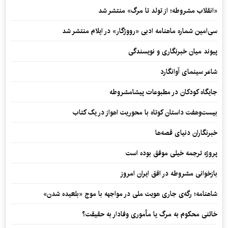
«انقلاب مشروطه؛ از تولد تا مرگ» منتشر شد
سی‌امین شماره ماهنامه‌ ادبی «رووژگار» در ایلام منتشر شد
پیوند میان خبرنگاری و نویسندگی
شاعر سینمای آوانگارد
جایگاه کودکان در مطبوعات پیشامشروطه
بیست‌وهفت داستان کوتاه با محوریت اهواز در یک کتاب
خبرنگاران دنیای قصه‌ها
پروژه ترجمه خیلی موفق بوده است
بازخوانی مشروطه در افق ایران امروز
شاهنامه؛ رگه‌ی جاری هویت ملی در مواجهه با موج «بلعیده شدن»
خائنی محکوم به مرگ یا مأموری وفادار به حقیقت؟