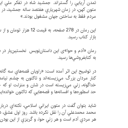
تمدن آريايي را گستراند. جمشيد شاه در تفکر ملي ايرا
متون کهن، در زمان شهرياري هفتصد ساله جمشيد، در 
مردم فقط به ساختن جهان مشغول بودند.»
این رمان در 278 صفحه، به قي
بازار كتاب رسيد.
به كتابفروشي‌ها رسيد.
در توضيح اين اثر آمده است: «راويان قصه‌هاي سه گانه
کنار مردان بزرگ مي‌زيسته‌‎اند و تاکنو
خداگونه، زني مي‌زيسته است در شان و منزلت او که خ
حد اسطوره‌ها و افسانه‌ها و قصه‌هايي که تاکنون خوانده‌ايم
شايد بتوان گفت در متون ايراني اسلامي، نکته‌اي دربار
محمد محمدعلي آن را نقل نکرده باشد. روز اول عشق، 
هر مردي آدم است و هر زني حوا، و گريزي از اين بود