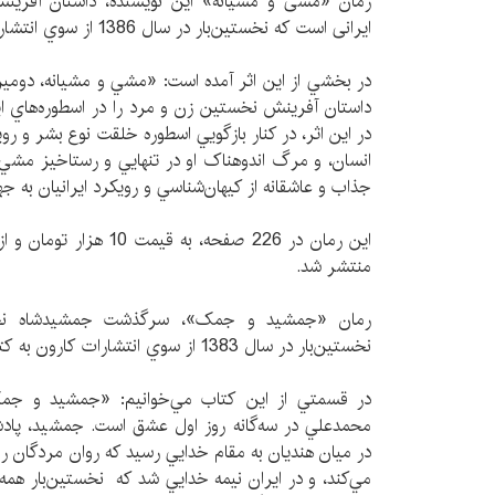
رمان «مشی و مشیانه» این نویسنده، داستان آفری
ایرانی است كه نخستين‌بار در سال 1386 از سوي انتشارات كاروان روانه بازار كتاب شد.
در بخشي از اين اثر آمده است: «مشي و مشيانه، دومي
داستان آفرينش نخستين زن و مرد را در اسطوره‌هاي اي
در اين اثر، در کنار بازگويي اسطوره خلقت نوع بشر و ر
انسان، و مرگ اندوهناک او در تنهايي و رستاخيز مشي و 
جذاب و عاشقانه از کيهان‌شناسي و رويکرد ايرانيان به ج
این رمان در 226 صفحه، به 
منتشر شد.
رمان «ج‍م‍ش‍ی‍د و ج‍م‍ک‌»، سرگذشت جمشید‌شاه ن
نخستين‌بار در سال 1383 از سوي انتشارات كارون به كتابفروشي‌ها رسيد.
در قسمتي از اين كتاب مي‌خوانيم: «جمشيد و ج
محمدعلي در سه‌گانه روز اول عشق است. جمشيد، پادشاه
در ميان هنديان به مقام خدايي رسيد که روان مردگان ر
مي‌کند، و در ايران نيمه خدايي شد که نخستين‌بار هم