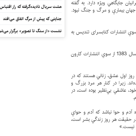
نيان جايگاهي ويژه دارد. به گفته
هشت سریال نادیده‌گرفته که راز اقتباس
جهان بيماري و مرگ و جنگ نبود.
جنایتی که پیش از مرگ اتفاق می‌افتد
نشست «از سنگ تا تصویر» برگزار می‌شو
مت 12 هزار تومان و از سوي انتشارات کتابسرای تندیس به
رمان «آدم و حوا»ی این داستان‌نویس نخستين‌بار در سال 1383 از سوي انتشارات كارون
 روز اول عشق، زناني هستند که در
ن به چشم نيامده‌اند. زيرا در كنار هر مرد بزرگ و
ود، عاشقي بي‌نظير بوده است، در
.
ه آدم و حوا نباشد که آدم و حواي
در حقيقت هر روز زندگي بشر است،
ن نيست.»