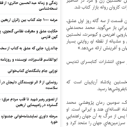
نش نخستین زن و مرد در اساطیر
زندگی و زمانه عبدالحسین حائری؛ از فقهِ
نسخه‌شناسی
عرضه ۱۰۰۰ جلد کتاب بین زائران اربعین در مرزهای کرمانشاه
ن قسمت از سه گانه روز اول عشق،
راني باز مي‌گويد. محمد محمدعلي
حکایت عشق و معرفت نظامی گنجوی، پیو
ويارويي اهريمن و کيومرث، نخستين
کهن فارسی
مشيانه از نقطه او، روايتي بسيار
هان و آفرينش ارائه مي‌دهد.»
چالدران؛ جایی که عشق به کتاب از سخت‌ت
ابوالقاسم قاسم‌زاده، نویسنده و روزنا
قيمت 10 هزار تومان و از سوي انتشارات کتابسرای تندیس
نوزایی جام باشگاه‌های کتاب‌خوانی
خستین پادشاه آریاییان است كه
رونمایی از ۶ اثر نویسندگان دلیجان
سلامت»
از تصویر رهبر شهید تا قلب مردم عراق؛
مک، سومين رمان پژوهشي محمد
گسترده در راهپیمایی اربعین
 افسانه‌اي هند و ايراني است. او
ا پس از مرگ به آن جهان راهنمايي
مرحله داوری نمایشنامه‌خوانی جشنواره 
خورد
ه سرزمين‌هاي جهان را متحد کرد و