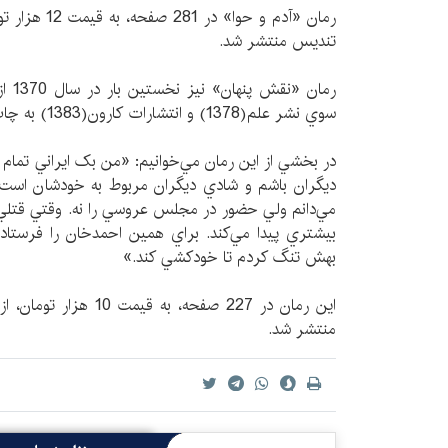
رمان «آدم و حو
تندیس منتشر شد.
رمان 
سوي نشر علم(1378) و انتشارات كارون(1383) به چاپ رسید.
در بخشي از اين رمان مي‌خوانيم: «من بک ايراني تمام 
ديگران باشم و شادي ديگران مربوط به خودشان اس
مي‌دانم ولي حضور در مجلس عروسي را نه. وقتي قتلي 
بيشتري پيدا مي‌کند. براي همين احمدخان را فرستادم ب
بهش تنگ کردم تا خودکشي کند.»
این رمان در 227 صفحه، ب
منتشر شد.