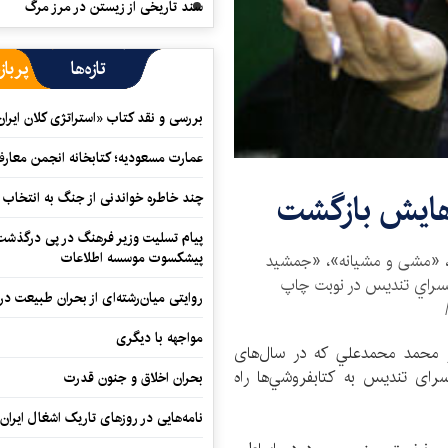
سند تاریخی از زیستن در مرز مرگ
تازه‌ها
پرباز
بررسی و نقد کتاب «استراتژی کلان ایران
عمارت مسعودیه؛ کتابخانه انجمن معار
هايش بازگشت
چند خاطره خواندنی از جنگ به انتخاب 
پیام تسلیت وزیر فرهنگ در پی درگذشت ا
پیشکسوت موسسه اطلاعات
»، «مشی و مشیانه»، «جمشید
بسراي تنديس در نوبت چاپ
روایتی میان‌رشته‌ای از بحران طبیعت در
مواجهه با دیگری
از محمد محمدعلي كه در سال‌های
سرای تندیس به كتابفروشي‌ها راه
بحران اخلاق و جنون قدرت
نامه‌هایی در روزهای تاریک اشغال ایران