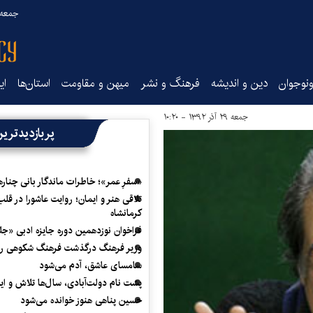
جمعه ۱۶ مرداد ۰۵
نوجوان
دین و اندیشه
فرهنگ و نشر
میهن و مقاومت
استان‌ها
ای
جمعه ۲۹ آذر ۱۳۹۲ - ۱۰:۲۰
پربازدیدتری
«سفرِ عمر»؛ خاطرات ماندگار بانی چناره
تلاقی هنر و ایمان؛ روایت عاشورا در قلب
کرمانشاه
فراخوان نوزدهمین دوره جایزه ادبی «ج
وزیر فرهنگ درگذشت فرهنگ شکوهی را
سامسای عاشق، آدم می‌شود
پشت نام دولت‌آبادی، سال‌ها تلاش و ا
حسین پناهی هنوز خوانده می‌شود