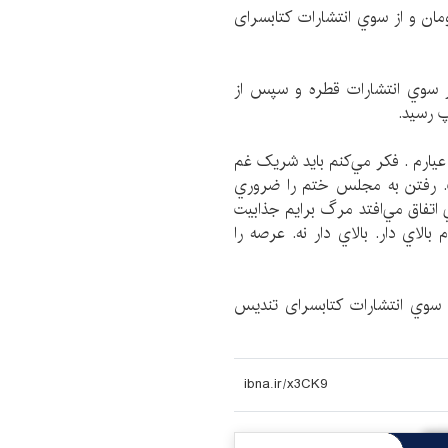
ا» در 281 صفحه، به قيمت 12 هزار تومان و از سوي انتشارات کتابسرای
«نقش پنهان» نیز نخستين ‌بار در سال 1370 از سوي انتشارات قطره و سپس از
عيارم . فکر مي‌کنم بايد شريک غم
ت. رفتن به مجلس ختم را ضروري
اتفاق مي‌افتد مرگ برايم جذابيت
الاي دار. بالاي دار نه. عرصه را
ه قيمت 10 هزار تومان، از سوي انتشارات کتابسرای تندیس