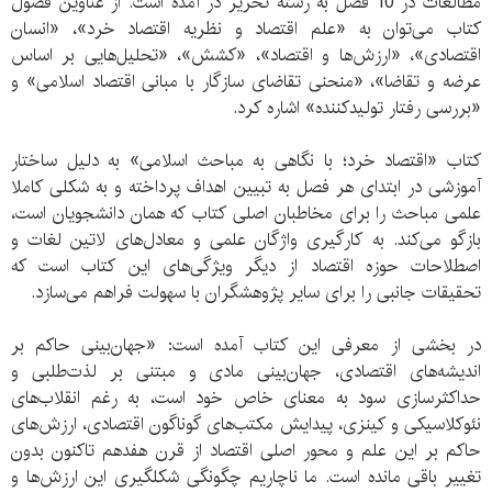
مطالعات در 10 فصل به رشته تحریر در آمده است. از عناوین فصول
کتاب می‌توان به «علم اقتصاد و نظریه اقتصاد خرد»، «انسان
اقتصادی»، «ارزش‌ها و اقتصاد»، «کشش»، «تحلیل‌هایی بر اساس
عرضه و تقاضا»، «منحنی تقاضای سازگار با مبانی اقتصاد اسلامی» و
«بررسی رفتار تولیدکننده» اشاره کرد.
کتاب «اقتصاد خرد؛ با نگاهی به مباحث اسلامی» به دلیل ساختار
آموزشی در ابتدای هر فصل به تبیین اهداف پرداخته و به شکلی کاملا
علمی مباحث را برای مخاطبان اصلی‌ کتاب که همان دانشجویان‌ است،
بازگو می‌کند. به کارگیری واژگان علمی و معادل‌های لاتین لغات و
اصطلاحات حوزه اقتصاد از دیگر ویژگی‌های این کتاب است که
تحقیقات جانبی را برای سایر پژوهشگران با سهولت فراهم می‌سازد.
در بخشی از معرفی این کتاب آمده است: «جهان‌بینی حاکم بر
اندیشه‌های اقتصادی، جهان‌بینی مادی و مبتنی بر لذت‌طلبی و
حداکثرسازی سود به معنای خاص خود است، به رغم انقلاب‌های
نئوکلاسیکی و کینزی، پیدایش مکتب‌های گوناگون اقتصادی، ارزش‌های
حاکم بر این علم و محور اصلی اقتصاد از قرن هفدهم تاکنون بدون
تغییر باقی مانده است. ما ناچاریم چگونگی شکلگیری این ارزش‌ها و