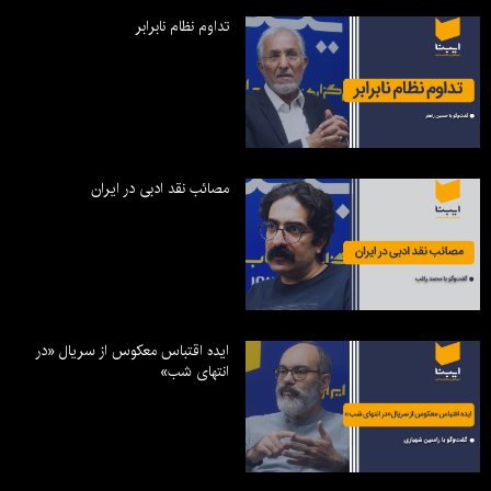
تداوم نظام نابرابر
مصائب نقد ادبی در ایران
ایده اقتباس معکوس از سریال «در
انتهای شب»